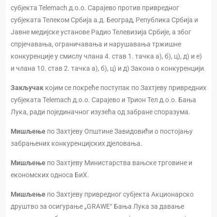
субјекта Telemach д.о.о. Сарајево против привредног
субјеката Телеком Србија а.д. Београд, Република Србија и
Јавне медијске установе Радио Телевизија Србије, а због
спрјечавања, ограничавања и нарушавања тржишне
конкуренције у смислу члана 4. став 1. тачка а), б), ц), д) и е)
и члана 10. став 2. тачка а), б), ц) и д) Закона о конкуренцији.
Закључак
којим се покреће поступак по Захтјеву привредних
субјеката Telemach д.о.о. Сарајево и Трион Тел д.о.о. Бања
Лука, ради појединачног изузећа од забране споразума.
Мишљење
по Захтјеву Општине Завидовићи о постојању
забрањених конкуренцијских дјеловања.
Мишљење
по Захтјеву Министарства вањске трговине и
економских односа БиХ.
Мишљење
по Захтјеву привредног субјекта Акционарско
друштво за осигурање „GRAWE“ Бања Лука за давање