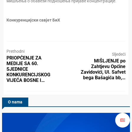
мишљења о обавези подношења пријаве концентрације.
Конкуренцијски савјет БиХ
Prethodni
Sljedeći
PRIOPĆENJE ZA
MIŠLJENJE po
MEDIJE SA 60.
Zahtjevu Općine
SJEDNICE
Zavidovići, Ul. Safvet
KONKURENCIJSKOG
bega Bašagića bb,…
VIJEĆA BOSNE I…
O nama