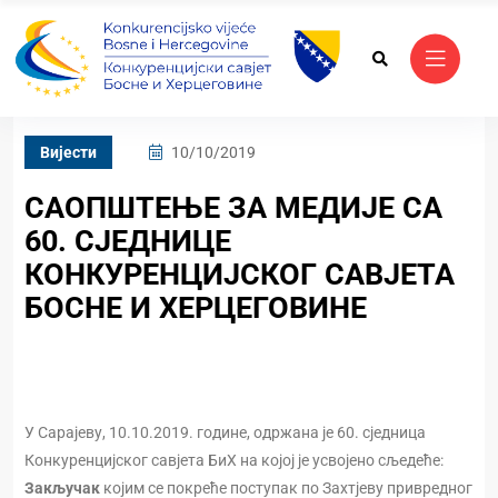
Вијести
10/10/2019
САОПШТЕЊЕ ЗА МЕДИЈЕ СА
60. СЈЕДНИЦЕ
КОНКУРЕНЦИЈСКОГ САВЈЕТА
БОСНЕ И ХЕРЦЕГОВИНЕ
У Сарајеву, 10.10.2019. године, одржана је 60. сједница
Конкуренцијског савјета БиХ на којој је усвојено сљедеће:
Закључак
којим се покреће поступак по Захтјеву привредног