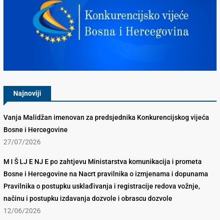
Konkurencijsko Vijeće BiH
Najnoviji
Vanja Malidžan imenovan za predsjednika Konkurencijskog vijeća
Bosne i Hercegovine
27/07/2026
M I Š LJ E NJ E po zahtjevu Ministarstva komunikacija i prometa
Bosne i Hercegovine na Nacrt pravilnika o izmjenama i dopunama
Pravilnika o postupku usklađivanja i registracije redova vožnje,
načinu i postupku izdavanja dozvole i obrascu dozvole
12/06/2026