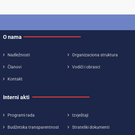
O nama
Nadležnosti
Organizaciona struktura
Članovi
Vodiči i obrasci
Kontakt
Interni akti
Programi rada
Izvještaji
Budžetska transparentnost
Strateški dokumenti