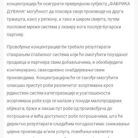
концентрација ће осигурати привредном субјекту „ФАБРИКА
ДУВАНА“ могућност да пласира своје производе на друга
тржишта, како у региону, а тако и широм свијета, путем
пословне мреже система у оквиру кога послује бугарски
партнер.
Провођење концентрације би требало резултирати
стварањем стабилног система који ће омогућити поузданог
продавца и партнера свим добављачима, и обезбиједити
континуирано, свакодневно снабдијевање свим
производима. Концентрацијом ће се такође омогућити
олакшан приступ роби различитог асортимана кроз
јединствен систем категоризације и усаглашености
асортимана робе која се налази у понуди малопродајних
објеката; бржи и лакши пут робе од произвођача до
потрошача и већа доступност робе потрошачима, што ће
директно резултирати сљедећим погодностима: снижавање
цијена производа и/или услуга, повећање квалитета