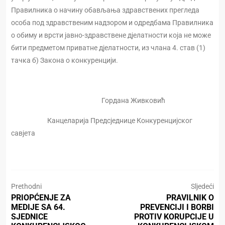
Правилника о начину обављања здравствених прегледа
особа под здравственим надзором и одредбама Правилника
о обиму и врсти јавно-здравствене дјелатности која не може
бити предметом приватне дјелатности, из члана 4. став (1)
тачка б) Закона о конкуренцији.
Гордана Живковић
Канцеларија Предсједнице Конкуренцијског
савјета
Prethodni
Sljedeći
PRIOPĆENJE ZA
PRAVILNIK O
MEDIJE SA 64.
PREVENCIJI I BORBI
SJEDNICE
PROTIV KORUPCIJE U