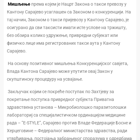
Мишљење
према којем је Нацрт Закона о такси превозу у
Кантону Сарајево усаглашен са Законом о конкуренцији. На
тај начин, Законом о такси пријевозу у Кантону Сарајево, је
осигурано да сви таксисти имати исте услове на тржишту,
без обзира колико удружење, привредни субјекат или
физичко лице има регистрованих такси аута у Кантону
Сарајево.
На основу позитивног мишљења Конкуренцијског савјета,
Влада Кантона Сарајево може упутити овај Закон у
скупштинску процедуру на усвајање.
Закључак којим се покреће поступак по Захтјеву за
покретање поступка привредног субјекта Приватна
здравствена установа – Микробиолошко паразитолошки
лабораториј са специјалистичком ординацијом медицине
рада – ”E-STYLE”, Сарајево против Владе Федерације Босне и
Херцеговине – Федералног министарства здравства, ради
утврђивања, постојања забрањеног споразума у одредбама