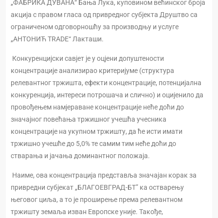
„ФАБРИКА ДУВАНА“ Бања Лука, куповином већинског броја
акција с правом гласа од привредног субјекта Друштво са
ограниченом одговорношћу за производњу и услуге
„АНТОНИЋ ТRАDЕ“ Лакташи.
Конкуренцијски савјет је у оцјени допуштености
концентрације анализирао критеријуме (структура
релевантног тржишта, ефекти концентрације, потенцијална
конкуренција, интереси потрошача и слично) и оцијенило да
провођењем намјераване концентрације неће доћи до
значајног повећања тржишног учешћа учесника
концентрације на укупном тржишту, да ће исти имати
тржишно учешће до 5,0% те самим тим неће доћи до
стварања и јачања доминантног положаја.
Наиме, ова концентрација представља значајан корак за
привредни субјекат „БЛАГОЕВГРАД-БТ” ка остварењу
његовог циља, а то је проширење према релевантном
тржишту земаља изван Европске уније. Такође,