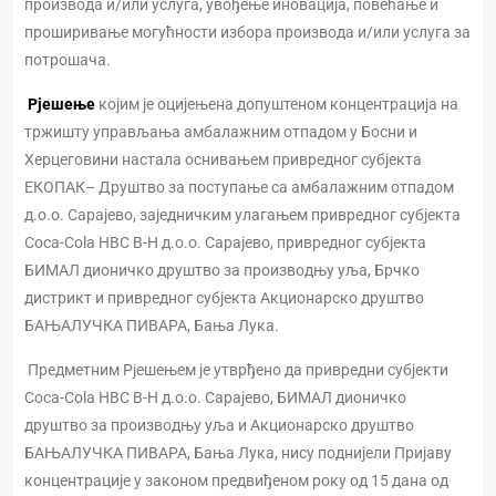
производа и/или услуга, увођење иновација, повећање и
проширивање могућности избора производа и/или услуга за
потрошача.
Рјешење
којим је оцијењена допуштеном концентрација на
тржишту управљања амбалажним отпадом у Босни и
Херцеговини настала оснивањем привредног субјекта
ЕКОПАК– Друштво за поступање са амбалажним отпадом
д.о.о. Сарајево, заједничким улагањем привредног субјекта
Coca-Cola HBC B-H д.о.о. Сарајево, привредног субјекта
БИМАЛ дионичко друштво за производњу уља, Брчко
дистрикт и привредног субјекта Акционарско друштво
БАЊАЛУЧКА ПИВАРА, Бања Лука.
Предметним Рјешењем је утврђено да привредни субјекти
Coca-Cola HBC B-H д.о.о. Сарајево, БИМАЛ дионичко
друштво за производњу уља и Акционарско друштво
БАЊАЛУЧКА ПИВАРА, Бања Лука, нису поднијели Пријаву
концентрације у законом предвиђеном року од 15 дана од