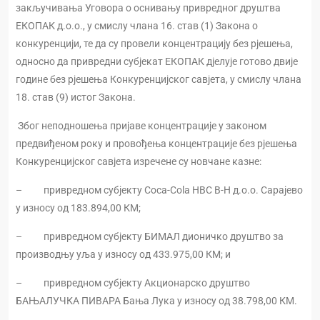
закључивања Уговора о оснивању привредног друштва
ЕКОПАК д.о.о., у смислу члана 16. став (1) Закона о
конкуренцији, те да су провели концентрацију без рјешења,
односно да привредни субјекат ЕКОПАК дјелује готово двије
године без рјешења Конкуренцијског савјета, у смислу члана
18. став (9) истог Закона.
Због неподношења пријаве концентрације у законом
предвиђеном року и провођења концентрације без рјешења
Конкуренцијског савјета изречене су новчане казне:
– привредном субјекту Coca-Cola HBC B-H д.о.о. Сарајево
у износу од 183.894,00 КМ;
– привредном субјекту БИМАЛ дионичко друштво за
производњу уља у износу од 433.975,00 КМ; и
– привредном субјекту Акционарско друштво
БАЊАЛУЧКА ПИВАРА Бања Лука у износу од 38.798,00 КМ.