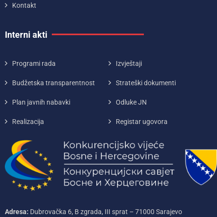
Kontakt
Interni akti
Programi rada
Izvještaji
Budžetska transparentnost
Strateški dokumenti
Plan javnih nabavki
Odluke JN
Realizacija
Registar ugovora
Adresa:
Dubrovačka 6, B zgrada, III sprat – 71000‌ Sarajevo