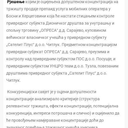
Рјешење
којим је оцијењена допуштеном концентрација на
тржишту продаје препаид услуга мобилних оператера у
Босни и Херцеговини која ће настати стицањем контроле
привредног субјекта Дионичког друштва за унутрашњу и
спољну трговину „ОПРЕСА“ д.д. Сарајево, куповином
већинског власничког учешћа у привредном субјекту
„Сателит Плус“ д.о.о. Читлук. Предметном концентрацијом
привредни субјекат ОПРЕСА“ д.д. Сарајево, преузима и
контролу над привредним субјектом ПОС д.о.о. Посушје, и
привредним субјектом УНЦРО теам д.о.о. Тузла, повезаним
друштвима привредног субјекта „Сателит Плус“ д.о.о.
Читлук.
Конкуренцијски савјет је у оцјени допуштености
концентрације анализирало критерије (структура
релевантног тржишта, ефекти концентрације, потенцијална
конкуренција, интереси потрошача и слично) и оцијенило да
ће провођењем намјераване концентрације доћи до
значајног повећања тржишног учешћа учесника