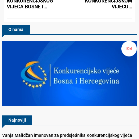
KONKURENCIJSKOG
KONKURENCIJSKOM
VIJEĆA BOSNE I…
VIJEĆU…
O nama
Konkurencijsko Vijeće BiH
Najnoviji
Vanja Malidžan imenovan za predsjednika Konkurencijskog vijeća