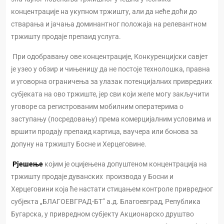
концентрације на укупном тржишту, али да неће доћи до
стварања и јачања доминантног положаја на релевантном
тржишту продаје препаид услуга.
При одобравању ове концентрације, Конкуренцијски савјет
је узео у обзир и чињеницу да не постоје технолошка, правна
и уговорна ограничења за улазак потенцијалних привредних
субјеката на ово тржиште, јер сви који желе могу закључити
уговоре са регистрованим мобилним оператерима о
заступању (посредовању) према комерцијалним условима и
вршити продају препаид картица, ваучера или бонова за
допуну на тржишту Босне и Херцеговине.
Рјешење
којим је оцијењена допуштеном концентрација на
тржишту продаје дуванских производа у Босни и
Херцеговини која ће настати стицањем контроле привредног
субјекта „БЛАГОЕВГРАД-БТ” а.д. Благоевград, Република
Бугарска, у привредном субјекту Акционарско друштво