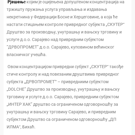
Рјешењ
е
којим је оцијењена допуштеном концентрација на
тржишту пружања услуга управљања и издавања
некретнина у Федерацији Босне и Херцеговине, а која ће
настати стицањем контроле привредног субјекта „СКУТЕР“
Друштво за производњу, унутрашњу и вањску трговину и
услуге д.о.о. Сарајево над привредним субјектом
”ДРВОПРОМЕТ” д.о.о. Сарајево, куповином већинског
власничког учешћа.
Овом концентрацијом привредни субјект „СКУТЕР“ такође
стиче контролу и над повезаним друштвима привредног
субјекта „ДРВОПРОМЕТ’“ – привредниим субјектом
„DOLCHE” Друштво за производњу, унутрашњу и вањску
трговину и услуге д.о.о. Сарајево, привредним субјектом
„ИНТЕР ХАК” друштво са ограниченом одговорношћу за
унутрашњу и вањску трговину Сарајево, и привредним
субјектом Друштво са ограниченом одговорношћу „ДП
ИЛМА“, Бихаћ.