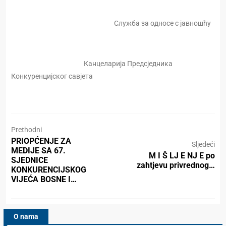
Служба за односе с јавношћу
Канцеларија Предсједника
Конкуренцијског савјета
Prethodni
PRIOPĆENJE ZA
Sljedeći
MEDIJE SA 67.
M I Š LJ E NJ E po
SJEDNICE
zahtjevu privrednog…
KONKURENCIJSKOG
VIJEĆA BOSNE I…
O nama