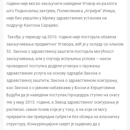
године није могао закључити наведeни Уговор из разлога
што Подносилац захтјева, Поликлиника „Атријум” Илиџа,
није био уврштен у Мрежу здравствених установа на
подручју Кантона Сарајево.
Такође, у периоду од 2010. године није постојала обавеза
закључивања предметног Уговора, већ је у складу са чланом
52. Закона о здравственој заштити постојала могућност
закључивања, али у случају испуњења услова – након
проведеног поступка додјеле уговора о пружању
здравствених услуга на основу одредби Закона о
здравственој заштити, Закона о здравственом осигурању,
као Закона о о јавним набавкама у Босни и Херцеговини.
Будући да је наведени поступак/процедура ступио на снагу
тек у мају 2013. године, а Завод здравственог осигурања је
расписао Јавни позив који је у току, а на који се могу
пријавити све привредни субјекти без обзира на власничку
структуру, Конкуренцијски савјет је оцијенио да у