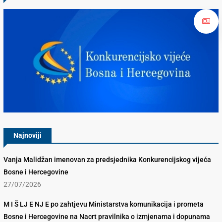
Konkurencijsko Vijeće BiH
Najnoviji
Vanja Malidžan imenovan za predsjednika Konkurencijskog vijeća
Bosne i Hercegovine
27/07/2026
M I Š LJ E NJ E po zahtjevu Ministarstva komunikacija i prometa
Bosne i Hercegovine na Nacrt pravilnika o izmjenama i dopunama