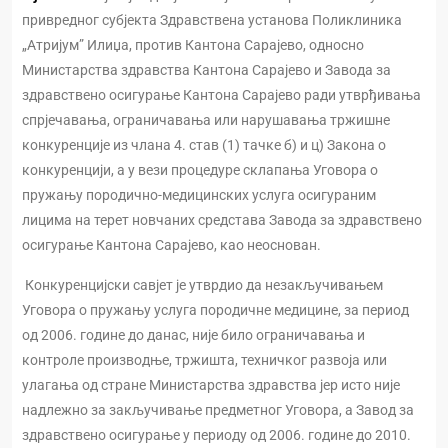
привредног субјекта Здравствена установа Поликлиника
„Атријум” Илиџа, против Кантона Сарајево, односно
Министарства здравства Кантона Сарајево и Завода за
здравствено осигурање Кантона Сарајево ради утврђивања
спрјечавања, ограничавања или нарушавања тржишне
конкуренције из члана 4. став (1) тачке б) и ц) Закона о
конкуренцији, а у вези процедуре склапања Уговора о
пружању породично-медицинских услуга осигураним
лицима на терет новчаних средстава Завода за здравствено
осигурање Кантона Сарајево, као неоснован.
Конкуренцијски савјет је утврдио да незакључивањем
Уговора о пружању услуга породичне медицине, за период
од 2006. године до данас, није било ограничавања и
контроле производње, тржишта, техничког развоја или
улагања од стране Министарства здравства јер исто није
надлежно за закључивање предметног Уговора, а Завод за
здравствено осигурање у периоду од 2006. године до 2010.