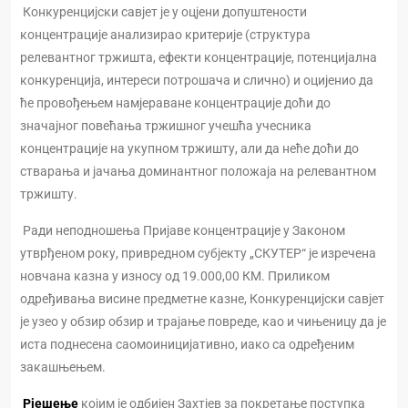
Конкуренцијски савјет је у оцјени допуштености
концентрације анализирао критерије (структура
релевантног тржишта, ефекти концентрације, потенцијална
конкуренција, интереси потрошача и слично) и оцијенио да
ће провођењем намјераване концентрације доћи до
значајног повећања тржишног учешћа учесника
концентрације на укупном тржишту, али да неће доћи до
стварања и јачања доминантног положаја на релевантном
тржишту.
Ради неподношења Пријаве концентрације у Законом
утврђеном року, привредном субјекту „СКУТЕР“ је изречена
новчана казна у износу од 19.000,00 КМ. Приликом
одређивања висине предметне казне, Конкуренцијски савјет
је узео у обзир обзир и трајање повреде, као и чињеницу да је
иста поднесена саомоиницијативно, иако са одређеним
закашњењем.
Рјешење
којим је одбијен Захтјев за покретање поступка