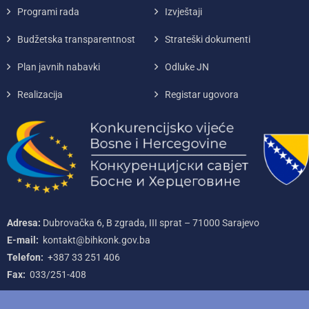
Programi rada
Izvještaji
Budžetska transparentnost
Strateški dokumenti
Plan javnih nabavki
Odluke JN
Realizacija
Registar ugovora
Adresa:
Dubrovačka 6, B zgrada, III sprat – 71000‌ Sarajevo
E-mail:
kontakt@bihkonk.gov.ba
Telefon:
+387‌ 33‌ 251‌ 406
Fax:
033/251-408