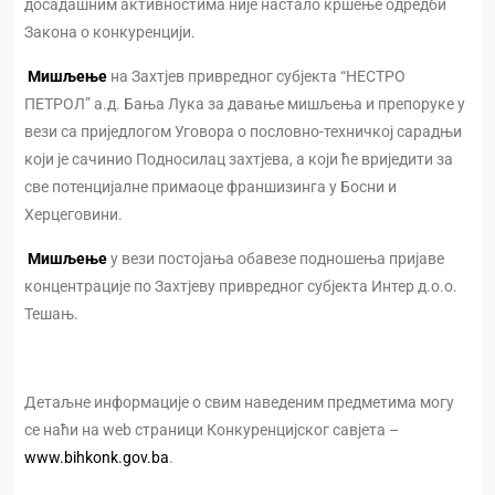
досадашним активностима није настало кршење одредби
Закона о конкуренцији.
Мишљење
на Захтјев привредног субјекта “НЕСТРО
ПЕТРОЛ” а.д. Бања Лука за давање мишљења и препоруке у
вези са приједлогом Уговора о пословно-техничкој сарадњи
који је сачинио Подносилац захтјева, а који ће вриједити за
све потенцијалне примаоце франшизинга у Босни и
Херцеговини.
Мишљење
у вези постојања обавезе подношења пријаве
концентрације по Захтјеву привредног субјекта Интер д.о.о.
Тешањ.
Детаљне информације о свим наведеним предметима могу
се наћи на web страници Конкуренцијског савјета –
www.bihkonk.gov.ba
.