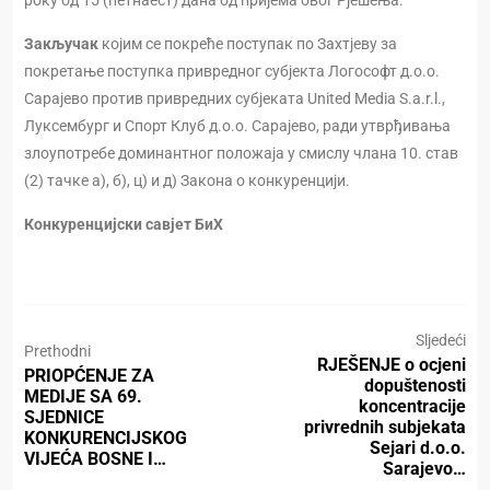
року од 15 (петнаест) дана од пријема овог Рјешења.
Закључак
којим се покреће поступак по Захтјеву за
покретање поступка привредног субјекта Логософт д.о.о.
Сарајево против привредних субјеката United Media S.a.r.l.,
Луксембург и Спорт Клуб д.о.о. Сарајево, ради утврђивања
злоупотребе доминантног положаја у смислу члана 10. став
(2) тачке а), б), ц) и д) Закона о конкуренцији.
Конкуренцијски савјет БиХ
Sljedeći
Prethodni
RJEŠENJE o ocjeni
PRIOPĆENJE ZA
dopuštenosti
MEDIJE SA 69.
koncentracije
SJEDNICE
privrednih subjekata
KONKURENCIJSKOG
Sejari d.o.o.
VIJEĆA BOSNE I…
Sarajevo…