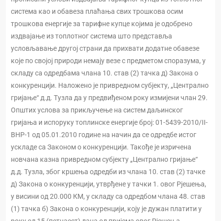
система као и обавеза плаћања свих трошкова осим
трошкова енергије за тарифне купце којима је одобрено
издвајање из топлотног система што представља
условљавање другој страни да прихвати додатне обавезе
које по својој природи немају везе с предметом споразума, у
складу са одредбама члана 10. став (2) тачка д) Закона о
конкуренцији. Наложено је привредном субјекту, „Централно
гријање“ д.д. Тузла да у предвиђеном року измијени члан 29.
Општих услова за прикључење на систем даљинског
гријања и испоруку топлинске енергије број: 01-5439-2010/II-
ВНР-1 од 05.01.2010 године на начин да се одредбе истог
ускладе са Законом о конкуренцији. Такође је изричена
новчана казна привредном субјекту „Централно гријање“
д.д. Тузла, због кршења одредби из члана 10. став (2) тачке
д) Закона о конкуренцији, утврђене у тачки 1. овог Рјешења,
у висини од 20.000 КМ, у складу са одредбом члана 48. став
(1) тачка б) Закона о конкуренцији, коју је дужан платити у