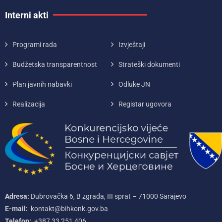
Interni akti
Programi rada
Izvještaji
Budžetska transparentnost
Strateški dokumenti
Plan javnih nabavki
Odluke JN
Realizacija
Registar ugovora
Adresa:
Dubrovačka 6, B zgrada, III sprat – 71000‌ Sarajevo
E-mail:
kontakt@bihkonk.gov.ba
Telefon:
+387‌ 33‌ 251‌ 406