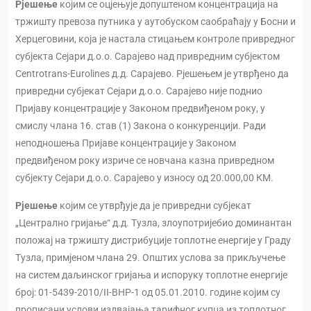
Рјешење
којим се оцјењује допуштеном концентрација на
тржишту превоза путника у аутобуском саобраћају у Босни и
Херцеговини, која је настала стицањем контроле привредног
субјекта Сејари д.о.о. Сарајево над привредним субјектом
Centrotrans-Eurolines д.д. Сарајево. Рјешењем је утврђено да
привредни субјекат Сејари д.о.о. Сарајево није поднио
Пријаву концентрације у Законом предвиђеном року, у
смислу члана 16. став (1) Закона о конкуренцији. Ради
неподношења Пријаве концентрације у Законом
предвиђеном року изриче се новчана казна привредном
субјекту Сејари д.о.о. Сарајево у износу од 20.000,00 КМ.
Рјешење
којим се утврђује да је привредни субјекат
„Централно гријање“ д.д. Тузла, злоупотријебио доминантан
положај на тржишту дистрибуције топлотне енергије у Граду
Тузла, примјеном члана 29. Општих услова за прикључење
на систем даљинског гријања и испоруку топлотне енергије
број: 01-5439-2010/II-ВНР-1 од 05.01.2010. године којим су
прописани услови издвајања тарифног купца из топлотног