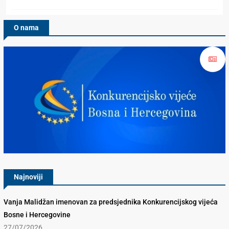
O nama
Konkurencijsko Vijeće BiH
Najnoviji
Vanja Malidžan imenovan za predsjednika Konkurencijskog vijeća
Bosne i Hercegovine
27/07/2026