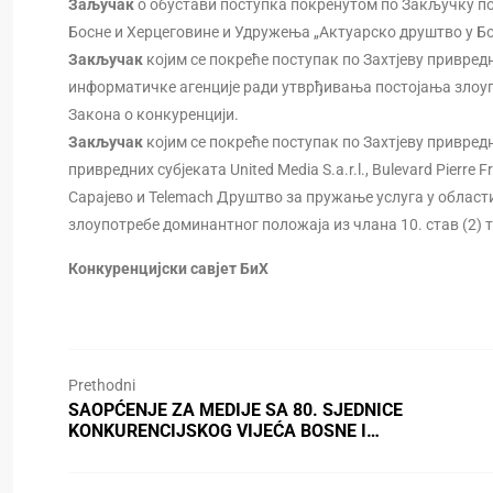
Заључак
о обустави поступка покренутом по Закључку по
Босне и Херцеговине и Удружења „Актуарско друштво у Б
Закључак
којим се покреће поступак по Захтјеву привредн
информатичке агенције ради утврђивања постојања злоупот
Закона о конкуренцији.
Закључак
којим се покреће поступак по Захтјеву привредн
привредних субјеката United Media S.a.r.l., Bulevard Pierre 
Сарајево и Теlemach Друштво за пружање услуга у област
злоупотребе доминантног положаја из члана 10. став (2) та
Конкуренцијски савјет БиХ
Prethodni
SAOPĆENJE ZA MEDIJE SA 80. SJEDNICE
KONKURENCIJSKOG VIJEĆA BOSNE I…