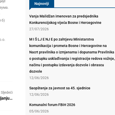
ије
Najnoviji
зума.
-
Vanja Malidžan imenovan za predsjednika
 б)
Konkurencijskog vijeća Bosne i Hercegovine
27/07/2026
M I Š LJ E NJ E po zahtjevu Ministarstva
о.о.
komunikacija i prometa Bosne i Hercegovine na
Nacrt pravilnika o izmjenama i dopunama Pravilnika
o postupku usklađivanja i registracije redova vožnje,
načinu i postupku izdavanja dozvole i obrascu
dozvole
12/06/2026
Saopštenje za javnost sa 45. sjednice
Sljedeći
12/06/2026
ljanju…
Komunalni forum FBiH 2026
05/06/2026