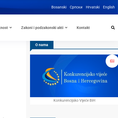
Bosanski
Српски
Hrvatski
English
tnost
Zakoni i podzakonski akti
Kontakt
O nama
Konkurencijsko Vijeće BiH