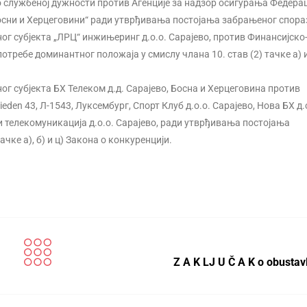
 службеној дужности против Агенције за надзор осигурања Федерац
осни и Херцеговини“ ради утврђивања постојања забрањеног спора
ог субјекта „ЛРЦ“ инжињеринг д.о.о. Сарајево, против Финансијско
ребе доминантног положаја у смислу члана 10. став (2) тачке а) и
ог субјекта БХ Телеком д.д. Сарајево, Босна и Херцеговина против
Frieden 43, Л-1543, Луксембург, Спорт Клуб д.о.о. Сарајево, Нова БХ д.
и телекомуникација д.о.о. Сарајево, ради утврђивања постојања
чке а), б) и ц) Закона о конкуренцији.
Z A K LJ U Č A K o obustav