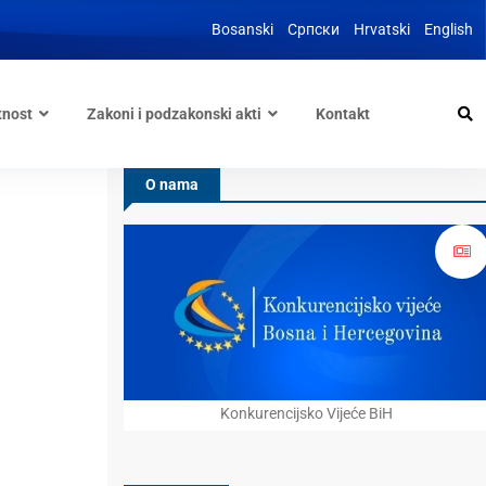
Bosanski
Српски
Hrvatski
English
tnost
Zakoni i podzakonski akti
Kontakt
O nama
Konkurencijsko Vijeće BiH