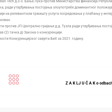
ridian Tech д.о.о. Бања Лука против Министарства финансија Републ
Лука, ради утврђивања постојања злоупотребе доминантног положаја
енцији на релевантном тржишту услуга посредовања у плаћању у инте
снован.
сти против ЈП Централно гријање д.д. Тузла ради утврђивања пост
в (2) тачка д) Закона о конкуренцији.
ности Конкуренцијског савјета БиХ за 2021. годину.
Z A K LJ U Č A K o odbac