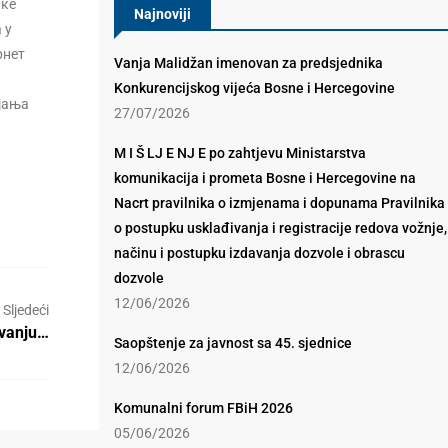
ике
Najnoviji
 у
рнет
Vanja Malidžan imenovan za predsjednika
Konkurencijskog vijeća Bosne i Hercegovine
ојања
27/07/2026
M I Š LJ E NJ E po zahtjevu Ministarstva
komunikacija i prometa Bosne i Hercegovine na
Nacrt pravilnika o izmjenama i dopunama Pravilnika
o postupku usklađivanja i registracije redova vožnje,
načinu i postupku izdavanja dozvole i obrascu
dozvole
12/06/2026
Sljedeći
ivanju…
Saopštenje za javnost sa 45. sjednice
12/06/2026
Komunalni forum FBiH 2026
05/06/2026