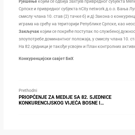
Рјешење
којим се одбија Захтјев привредног субјекта Me
Српске и привредног субјекта nCity network д.о.о. Бања 
смислу члана 10. став (2) тачке б) и д) Закона о конкур
играма на срећу на територији Републике Српске, као нео
Закључак
којим се покреће поступак по службеној дужно
злоупотребе доминантног положаја, у смислу члана 10. ста
На 82.сједници је такође усвојен и План контролних актив
Конкуренцијски савјет БиХ
Prethodni
PRIOPĆENJE ZA MEDIJE SA 82. SJEDNICE
KONKURENCIJSKOG VIJEĆA BOSNE I…