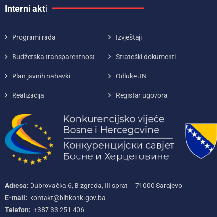
Interni akti
Programi rada
Izvještaji
Budžetska transparentnost
Strateški dokumenti
Plan javnih nabavki
Odluke JN
Realizacija
Registar ugovora
Adresa:
Dubrovačka 6, B zgrada, III sprat – 71000‌ Sarajevo
E-mail:
kontakt@bihkonk.gov.ba
Telefon:
+387‌ 33‌ 251‌ 406