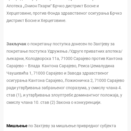
Апотека „Онион Пхарм“ Брчко дистрикт Босне и
Херцеговине, против Фонда здравственог осигурања Брчко
дистрикт Босне и Херцеговине.
Закључак
о покретању поступка донесен по Захтјеву за
покретање поступка Удружења /Удруге приватних апотека/
љекарни, Колодворска 11а, 71000 Сарајево против Кантона
Сарајево – Влада Кантона Сарајево, Реиса Џемалудина
Чаушевића 1, 71000 Сарајево и Завода здравственог
осигурања Кантона Сарајево, Ложионичка 2, 71000 Сарајево
ради утврђивања забрањеног споразума, у смислу члана 4.
став (1), и утврђивања злоуптребе доминантног положаја, у
смислу члана 10. став (2) Закона о конкуренцији.
Мишљење
по Захтјеву за мишљење привредног субјекта