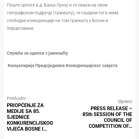
Поште српске а.д. Бања Лука) и то сваки на свом
географском подручју (тржишту), те сљедом тога нема
слободне конкуренције на том тржишту у Босни и
Херцеговини.
Служба за односе с јавношћу
Канцеларија Предсједника Конкуренцијског савјета
Prethodni
Sljedeći
PRIOPĆENJE ZA
PRESS RELEASE –
MEDIJE SA 85.
85th SESSION OF THE
SJEDNICE
COUNCIL OF
KONKURENCIJSKOG
COMPETITION OF…
VIJEĆA BOSNE I…