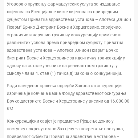
Уговора о пружању фармацеутских услуга за издавање
лијекова са Есенцијалне листе лијекова са привредним
субјектом Приватна здравствена установа – Апотека „Онион
Пхарм“ Брчко Дистрикт Босне и Херцеговине, спријечио,
ограничио и нарушио тржишну конкуренцију примјеном
различитих услова према привредном субјекту Приватна
здравствена установа – Апотека „Онион Пхарм“ Брчко
бистрикт Босне и Херцеговине за идентичну трансакцију у
односу на остале учеснике на релевантном тржишту, у
смислу члана 4. став (1) тачка д) Закона о конкуренцији.
Ради наведеног кршења одредби Закона о конкуренцији
изричена је новчана казна Фонду здравственог осигурања
Брчко дистрикта Босне и Херцеговине у висини од 16.000,00
КМ.
Конкуренцијски савјет је предметно Рјешење донио у
поступку покренутом по Захтјеву за покретање поступка,
привредног субјекта Приватна здравствена установа –