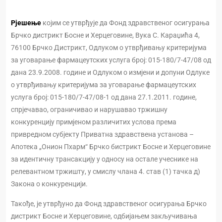
Рјешење
којим се утврђује да Фонд здравственог осигурања
Брчко дистрикт Босне и Херцеговине, Вука С. Караџића 4,
76100 Брчко Дистрикт, Одлуком о утврђивању критеријума
за уговарање фармацеутских услуга број: 015-180/7-47/08 од
дана 23.9.2008. године и Одлуком о измјени и допуни Одлуке
о утврђивању критеријума за уговарање фармацеутских
услуга број: 015-180/7-47/08-1 од дана 27.1.2011. године,
спрјечавао, ограничивао и нарушавао тржишну
конкуренцију примјеном различитих услова према
привредном субјекту Приватна здравствена установа –
Апотека „Онион Пхарм“ Брчко бистрикт Босне и Херцеговине
за идентичну трансакцију у односу на остале учеснике на
релевантном тржишту, у смислу члана 4. став (1) тачка д)
Закона о конкуренцији.
Такође, је утврђуно да Фонд здравственог осигурања Брчко
дистрикт Босне и Херцеговине, одбијањем закључивања