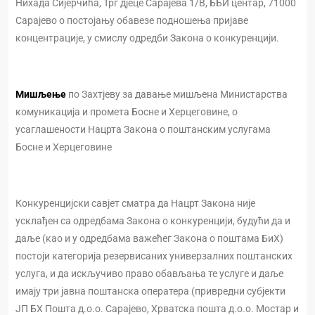
Нихада Сијерчића, Трг дјеце Сарајева 1/В, ББИ центар, 71000
Сарајево о постојању обавезе подношења пријаве
концентрације, у смислу одредби Закона о конкуренцији.
Мишљење
по Захтјеву за давање мишљена Министарства
комуникација и промета Босне и Херцеговине, о
усаглашености Нацрта Закона о поштанским услугама
Босне и Херцеговине
Конкуренцијски савјет сматра да Нацрт Закона није
усклађен са одредбама Закона о конкуренцији, будући да и
даље (као и у одредбама важећег Закона о поштама БиХ)
постоји категорија резервисаних универзалних поштанских
услуга, и да искључиво право обављања те услуге и даље
имају три јавна поштанска оператера (привредни субјекти
ЈП БХ Пошта д.о.о. Сарајево, Хрватска пошта д.о.о. Мостар и