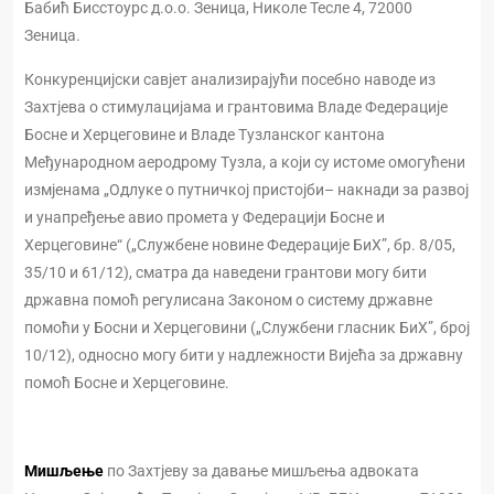
Бабић Бисстоурс д.о.о. Зеница, Николе Тесле 4, 72000
Зеница.
Конкуренцијски савјет анализирајући посебно наводе из
Захтјева о стимулацијама и грантовима Владе Федерације
Босне и Херцеговине и Владе Тузланског кантона
Међународном аеродрому Тузла, а који су истоме омогућени
измјенама „Одлуке о путничкој пристојби– накнади за развој
и унапређење авио промета у Федерацији Босне и
Херцеговине“ („Службене новине Федерације БиХ”, бр. 8/05,
35/10 и 61/12), сматра да наведени грантови могу бити
државна помоћ регулисана Законом о систему државне
помоћи у Босни и Херцеговини („Службени гласник БиХ”, број
10/12), односно могу бити у надлежности Вијећа за државну
помоћ Босне и Херцеговине.
Мишљење
по Захтјеву за давање мишљења адвоката