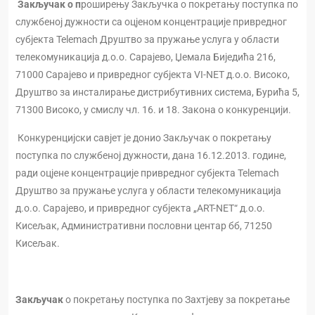
Закључак о п
роширењу Закључка о покретању поступка по
службеној дужности са оцјеном концентрације привредног
субјекта Telemach Друштво за пружање услуга у области
телекомуникација д.о.о. Сарајево, Џемала Биједића 216,
71000 Сарајево и привредног субјекта VI-NET д.о.о. Високо,
Друштво за инсталирање дистрибутивних система, Бурића 5,
71300 Високо, у смислу чл. 16. и 18. Закона о конкуренцији.
Конкуренцијски савјет је донио Закључак о покретању
поступка по службеној дужности, дана 16.12.2013. године,
ради оцјене концентрације привредног субјекта Telemach
Друштво за пружање услуга у области телекомуникација
д.о.о. Сарајево, и привредног субјекта „ART-NET“ д.о.о.
Кисељак, Административни пословни центар бб, 71250
Кисељак.
Закључак
о покретању поступка по Захтјеву за покретање