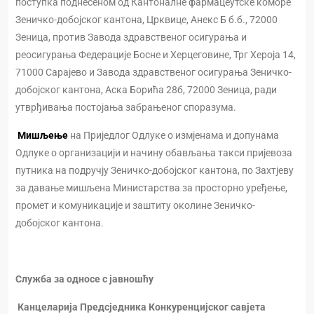
поступка поднесеном од Кантоналне фармацеутске коморе
Зеничко-добојског кантона, Црквице, Анекс Б б.б., 72000
Зеница, против Завода здравственог осигурања и
реосигурања Федерације Босне и Херцеговине, Трг Хероја 14,
71000 Сарајево и Завода здравственог осигурања Зеничко-
добојског кантона, Аска Борића 28б, 72000 Зеница, ради
утврђивања постојања забрањеног споразума.
Мишљење
на
Приједлог Одлуке о измјенама и допунама
Одлуке о организацији и начину обављања такси пријевоза
путника на подручју Зеничко-добојског кантона, по Захтјеву
за давање мишљена Министарства за просторно уређење,
промет и комуникације и заштиту околине Зеничко-
добојског кантона.
Служба за односе с јавношћу
Канцеларија Предсједника Конкуренцијског савјета