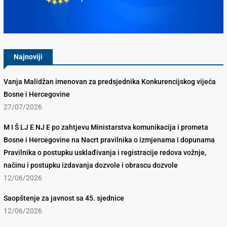
Konkurencijsko Vijeće BiH
Najnoviji
Vanja Malidžan imenovan za predsjednika Konkurencijskog vijeća
Bosne i Hercegovine
27/07/2026
M I Š LJ E NJ E po zahtjevu Ministarstva komunikacija i prometa
Bosne i Hercegovine na Nacrt pravilnika o izmjenama i dopunama
Pravilnika o postupku usklađivanja i registracije redova vožnje,
načinu i postupku izdavanja dozvole i obrascu dozvole
12/06/2026
Saopštenje za javnost sa 45. sjednice
12/06/2026