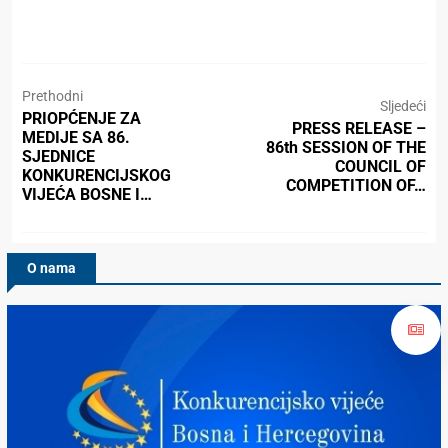
Prethodni
Sljedeći
PRIOPĆENJE ZA
PRESS RELEASE –
MEDIJE SA 86.
86th SESSION OF THE
SJEDNICE
COUNCIL OF
KONKURENCIJSKOG
COMPETITION OF…
VIJEĆA BOSNE I…
O nama