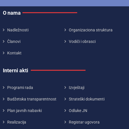
O nama
Nadležnosti
Organizaciona struktura
Članovi
Vodiči i obrasci
Kontakt
Interni akti
Programi rada
Izvještaji
Budžetska transparentnost
Strateški dokumenti
Plan javnih nabavki
Odluke JN
Realizacija
Registar ugovora