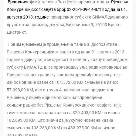
Рјешење
којим је усвојен Захтјев за преиспитивање
Рјешења
Конкуренцијског савјета број: 02-26-1-09-14-II/13 од дана 01.
августа 2013. године
, привредног субјекта БИМАЛ дионичко
друштво за производњу уља, Бијељинска 9, 76100 Брчко
Дистрикт.
Новим Рјешењем је промијењена тачка 3. диспозитива
Рјешења Конкуренцијског савјета од дана 01. августа 2013.
године у дијелу који се односи на новчану казну привредном
субјекту БИМАЛ д.д. за производњу уља ради неподношења
Пријаве концентрације у законом предвиђеном року, те је
износ новчане казне са 104.572,00 КМ смањен на износ
57.998,00 КМ, као и тачка 4. диспозитива предметног
Рјешења, у дијелу који се односи на спровођење
концентрације без Рјешења Конкуренцијског савјета, те је
тиме смањена новчана казна са 329.403,00 КМ на износ
182.693,00 КМ, што значи да је укупно новчана казна
смањена за 193.283,00 КМ (са 433.975,00 КМ на износ
240.692,00 КМ).