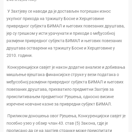
У Захтјеву се наводи да је достављен погрешан износ
укупног прихода на тржишту Босне и Херцеговине
привредног субјекта БИМАЛ и његових повезаних друштава,
јер су грешком у исти урачунати и приходи о међусобној
размјени привредног субјекта БИМАЛ и његових повезаних
друштава остварени на тржишту Босне и Херцеговине у
2010. години.
Конкуренцијски савјет је након додатне анализе и добивања
мишљење вјештака финансијске струке у вези података о
међусобној размјени привредног субјекта БИМАЛ и његових
повезаних друштава, прихватило предметни Захтјев за
преиспитивањем предметног Рјешења, односно висине
изречене новчане казне за привредни субјект БИМАЛ.
Приликом доношења овог Рјешења, Конкуренцијски савјет је
посебно узео у обзир члан 43. став (5) Закона, гдје је
прописано да се на захтјев странке може преиспитати