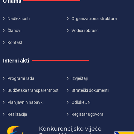
O nama
Nadležnosti
Organizaciona struktura
Članovi
Vodiči i obrasci
Kontakt
Interni akti
Programi rada
Izvještaji
Budžetska transparentnost
Strateški dokumenti
Plan javnih nabavki
Odluke JN
Realizacija
Registar ugovora