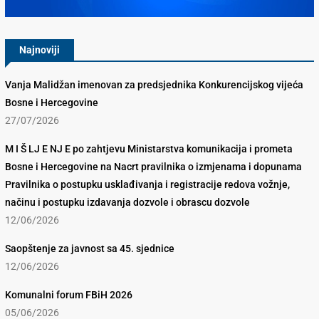
Najnoviji
Vanja Malidžan imenovan za predsjednika Konkurencijskog vijeća
Bosne i Hercegovine
27/07/2026
M I Š LJ E NJ E po zahtjevu Ministarstva komunikacija i prometa
Bosne i Hercegovine na Nacrt pravilnika o izmjenama i dopunama
Pravilnika o postupku usklađivanja i registracije redova vožnje,
načinu i postupku izdavanja dozvole i obrascu dozvole
12/06/2026
Saopštenje za javnost sa 45. sjednice
12/06/2026
Komunalni forum FBiH 2026
05/06/2026