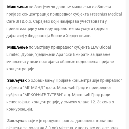
Мишљење
по Захтјеву за давање мишљења о обавези
пријаве концентрације привредног субјекта Fresenius Medical
Care BH д.о.о. Сарајево који намјерава учествовати у
приватизацији у сектору здравствених услуга (одјели
дијализе) у Федерацији Босне и Херцеговине.
Мишљење
по Захтјеву привредног субјекта ELW Global
Limited, Дубаи, Уједињени Арапски Емирати за давање
мишљења у вези постојања обавезе подношења пријаве
концентрације.
Закључак
о одбацивању Пријаве концентрације привредног
субјекта ”МГ МИНД” д.о.о. Мркоњић Град и привредног
субјекта ”МРКОЊИЋПУТЕВИ” а.д. Мркоњић Град ради
непостојања концентрације, у смислу члана 12. Закона о
конкуренцији.
Закључак
којим је продужен рок за доношење коначног
рјешења за додатна 3 (три) мјесеца, у поступку који се води