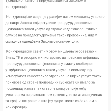
Тузланског кантона није усаглашен са Законом о
конкуренцији.
Конкуренцијски савјет је у ранијем датом мишљењу утврдио
да нацрт Закона који регулише процедуру доношења
цјеновника такси услуга од стране надлежне општинске
службе на приједлог удружења такси превозника, није у
складу са одредбама Закона о конкуренцији.
Конкуренцијски савјет и у овом мишљењу је обавезао и
Владу ТК и ресорно министарство да прецизно дефинишу
процедуру доношења цјеновника, у смислу слободног
утврђивања цјеновника такси услуга. У овом случају
немогућност самосталног одређивања цијене услуге такси
пријевоза од стране привредних субјеката би имало за
посљедицу изостанак стварне конкуренције међу
учесницима на релевантном тржишту, те негативан учинак
за крајње потрошаче што је у супротности са Законом о
конкуренцији.