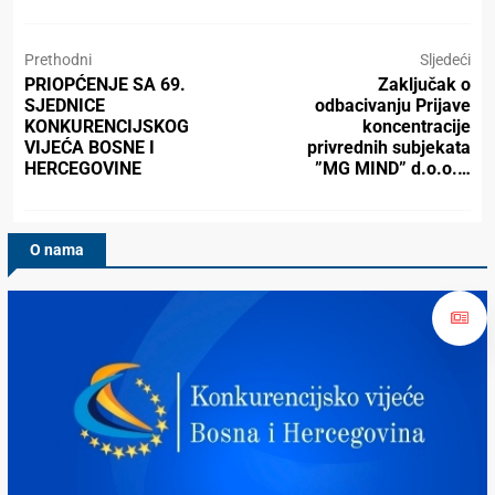
Prethodni
Sljedeći
PRIOPĆENJE SA 69.
Zaključak o
SJEDNICE
odbacivanju Prijave
KONKURENCIJSKOG
koncentracije
VIJEĆA BOSNE I
privrednih subjekata
HERCEGOVINE
”MG MIND” d.o.o.…
O nama
Konkurencijsko Vijeće BiH