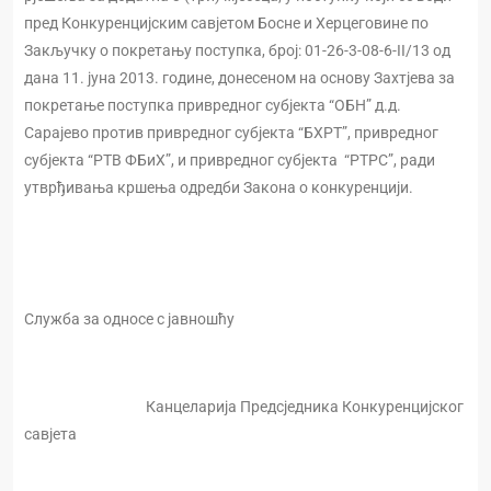
пред Конкуренцијским савјетом Босне и Херцеговине по
Закључку о покретању поступка, број: 01-26-3-08-6-II/13 од
дана 11. јуна 2013. године, донесеном на основу Захтјева за
покретање поступка привредног субјекта “ОБН” д.д.
Сарајево против привредног субјекта “БХРТ”, привредног
субјекта “РТВ ФБиХ”, и привредног субјекта “РТРС”, ради
утврђивања кршења одредби Закона о конкуренцији.
Cлужба за односе с јавношћу
Канцеларија Предсједника Конкуренцијског
савјета