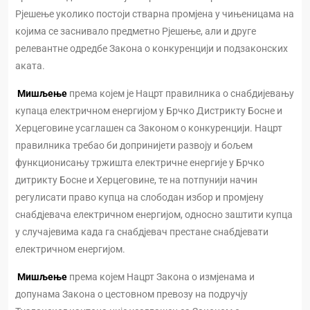
Рјешење уколико постоји стварна промјена у чињеницама на
којима се заснивало предметно Рјешење, али и друге
релевантне одредбе Закона о конкуренцији и подзаконских
аката.
Мишљење
према којем је Нацрт правилника о снабдијевању
купаца електричном енергијом у Брчко Дистрикту Босне и
Херцеговине усаглашен са Законом о конкуренцији. Нацрт
правилника требао би допринијети развоју и бољем
функционисању тржишта електричне енергије у Брчко
дитрикту Босне и Херцеговине, те на потпунији начин
регулисати право купца на слободан избор и промјену
снабдјевача електричном енергијом, односно заштити купца
у случајевима када га снабдјевач престане снабдјевати
електричном енергијом.
Мишљење
према којем Нацрт Закона о измјенама и
допунама Закона о цестовном превозу на подручју