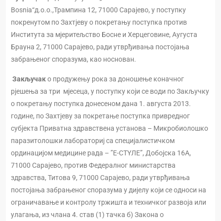
Bosnia“д.о.о.,Трампина 12, 71000 Сарајево, у поступку
покренутом по Захтјеву о покретању поступка против
Института за мјеритељство Босне и Херцеговине, Аугуста
Брауна 2, 71000 Сарајево, ради утврђивања постојања
забрањеног споразума, као носнован.
Закључак
о продужењу рока за доношење коначног
рјешења за три мјесеца, у поступку који се води по Закључку
о покретању поступка донесеном дана 1. августа 2013.
године, по Захтјеву за покретање поступка привредног
субјекта Приватна здравствена установа – Микробиолошко
паразитолошки лабораториј са специјалистичком
ординацијом медицине рада – ”Е-СТYЛЕ”, Добојска 16А,
71000 Сарајево, против Федералног министарства
здравства, Титова 9, 71000 Сарајево, ради утврђивања
постојања забрањеног споразума у дијелу који се односи на
ограничавање и контролу тржишта и техничког развоја или
улагања, из члана 4. став (1) тачка б) Закона о