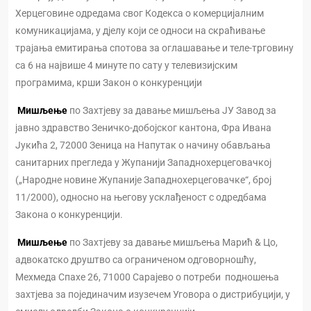
Херцеговине одредама свог Кодекса о комерцијалним
комуникацијама, у дјелу који се односи на скраћивање
трајања емитирања спотова за оглашавање и теле-трговину
са 6 на највише 4 минуте по сату у телевизијским
програмима, крши Закон о конкуренцији
Мишљење
по Захтјеву за давање мишљења ЈУ Завод за
јавно здравство Зеничко-добојског кантона, Фра Ивана
Јукића 2, 72000 Зеница на Напутак о начину обављања
санитарних прегледа у Жупанији Западнохерцеговачкој
(„Народне новине Жупаније Западнохерцеговачке“, број
11/2000), односно на његову усклађеност с одредбама
Закона о конкуренцији.
Мишљење
по Захтјеву за давање мишљења Марић & Цо,
адвокатско друштво са ограниченом одговорношћу,
Мехмеда Спахе 26, 71000 Сарајево о потреби подношења
захтјева за појединачим изузечем Уговора о дистрибуцији, у