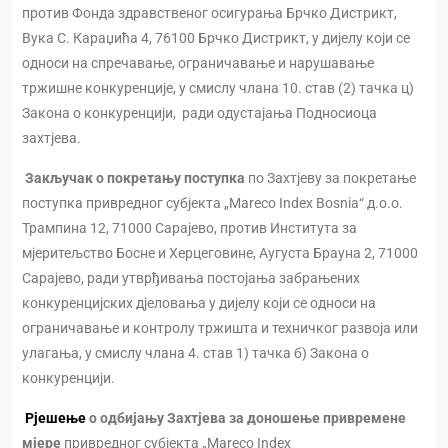
против Фонда здравственог осигурања Брчко Дистрикт,
Вука С. Караџића 4, 76100 Брчко Дистрикт, у дијелу који се
односи на спречавање, ограничавање и нарушавање
тржишне конкуренције, у смислу члана 10. став (2) тачка ц)
Закона о конкуренцији, ради одустајања Подносиоца
захтјева.
Закључак о покретању поступка
по Захтјеву за покретање
поступка привредног субјекта „Mareco Index Bosnia“ д.о.о.
Трампина 12, 71000 Сарајево, против Института за
мјеритељство Босне и Херцеговине, Аугуста Брауна 2, 71000
Сарајево, ради утврђивања постојања забрањених
конкуренцијских дјеловања у дијелу који се односи на
ограничавање и контролу тржишта и техничког развоја или
улагања, у смислу члана 4. став 1) тачка б) Закона о
конкуренцији.
Рјешење
о одбијању Захтјева за доношење привремене
мјере
привредног субјекта „Mareco Index