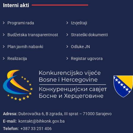
Interni akti
Programi rada
Izvještaji
Budžetska transparentnost
Strateški dokumenti
Plan javnih nabavki
Odluke JN
Realizacija
Registar ugovora
Adresa:
Dubrovačka 6, B zgrada, III sprat – 71000‌ Sarajevo
E-mail:
kontakt@bihkonk.gov.ba
Telefon:
+387‌ 33‌ 251‌ 406