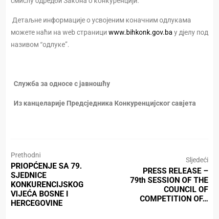
смислу одредби Закона о конкуренцији.
Детаљне информације о усвојеним коначним одлукама
можете наћи на web страници
www.bihkonk.gov.ba
у дјелу под
називом “одлуке”.
Служба за односе с јавношћу
Из канцеларије Предсједника Конкуренцијског савјета
Prethodni
Sljedeći
PRIOPĆENJE SA 79.
PRESS RELEASE –
SJEDNICE
79th SESSION OF THE
KONKURENCIJSKOG
COUNCIL OF
VIJEĆA BOSNE I
COMPETITION OF…
HERCEGOVINE