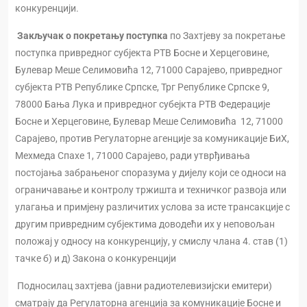
конкуренцији.
Закључак о покретању поступка
по Захтјеву за покретање
поступка привредног субјекта РТВ Босне и Херцеговине,
Булевар Меше Селимовића 12, 71000 Сарајево, привредног
субјекта РТВ Републике Српске, Трг Републике Српске 9,
78000 Бања Лука и привредног субејкта РТВ Федерације
Босне и Херцеговине, Булевар Меше Селимовића 12, 71000
Сарајево, против Регулаторне агенције за комуникације БиХ,
Мехмеда Спахе 1, 71000 Сарајево, ради утврђивања
постојања забрањеног споразума у дијелу који се односи на
ограничавање и контролу тржишта и техничког развоја или
улагања и примјену различитих услова за исте трансакције с
другим привредним субјектима доводећи их у неповољан
положај у односу на конкуренцију, у смислу члана 4. став (1)
тачке б) и д) Закона о конкуренцији
Подносилац захтјева (јавни радиотелевизијски емитери)
сматрају да Регулаторна агенција за комуникације Босне и