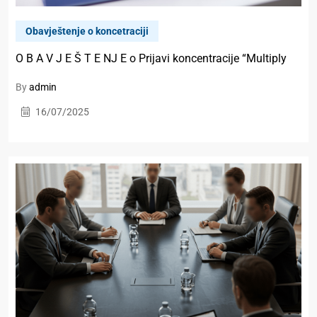
Obavještenje o koncetraciji
O B A V J E Š T E NJ E o Prijavi koncentracije “Multiply
By
admin
16/07/2025