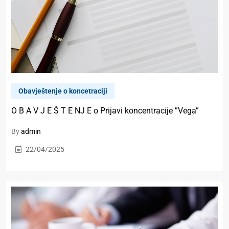
Obavještenje o koncetraciji
O B A V J E Š T E NJ E o Prijаvi koncentrаcije ”Vega”
By
admin
22/04/2025