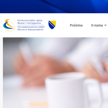
Početna
O nama