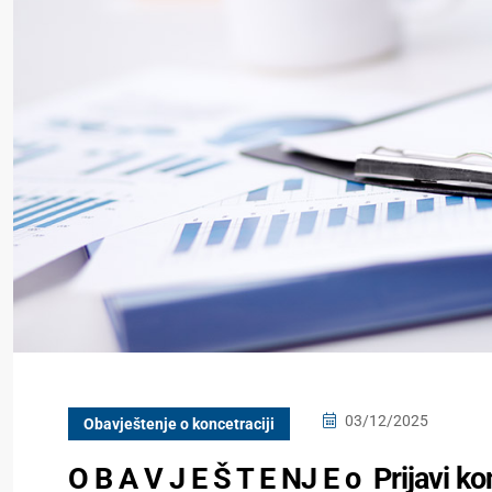
03/12/2025
Obavještenje o koncetraciji
O B A V J E Š T E NJ E o Prijavi ko