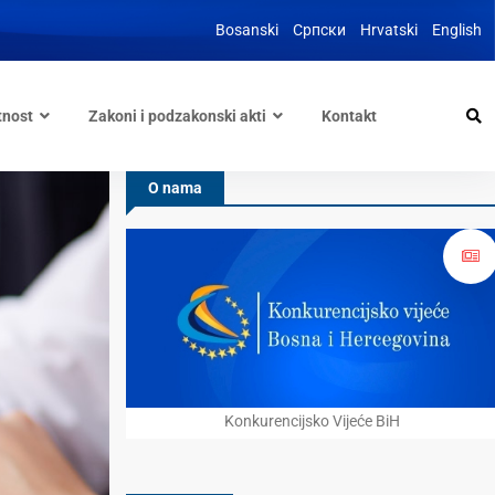
Bosanski
Српски
Hrvatski
English
tnost
Zakoni i podzakonski akti
Kontakt
O nama
Konkurencijsko Vijeće BiH