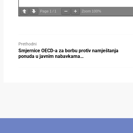
Page
1
/
1
Zoom
100%
Prethodni
Smjernice OECD-a za borbu protiv namještanja
ponuda u javnim nabavkama…