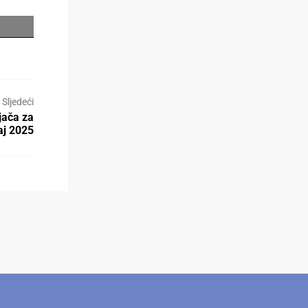
Sljedeći
jača za
aj 2025