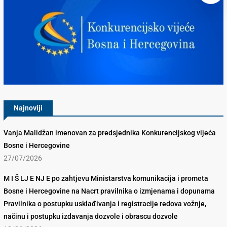
Konkurencijsko Vijeće BiH
Najnoviji
Vanja Malidžan imenovan za predsjednika Konkurencijskog vijeća
Bosne i Hercegovine
27/07/2026
M I Š LJ E NJ E po zahtjevu Ministarstva komunikacija i prometa
Bosne i Hercegovine na Nacrt pravilnika o izmjenama i dopunama
Pravilnika o postupku usklađivanja i registracije redova vožnje,
načinu i postupku izdavanja dozvole i obrascu dozvole