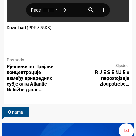
Download (PDF, 375KB)
Prethodni
Sljedeći
Рјешењe по Пријави
концентрације
R J E Š E NJ E o
између привредних
nepostojanju
субјеката Аtlantic
zloupotrebe…
Naložbe д.о.о.…
O nama