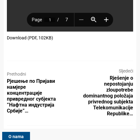
Download (PDF, 102KB)
Sljedeći
Prethodni
Rješenje o
Рјешење по Пријави
nepostojanju
намјере
zloupotrebe
концентрације
dominantnog položaja
привредног субјекта
privrednog subjekta
”Нафтна индустрија
Telekomunikacije
Србије”…
Republike…
O nama