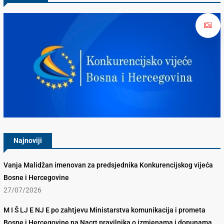
Konkurencijsko Vijeće BiH
Najnoviji
Vanja Malidžan imenovan za predsjednika Konkurencijskog vijeća
Bosne i Hercegovine
27/07/2026
M I Š LJ E NJ E po zahtjevu Ministarstva komunikacija i prometa
Bosne i Hercegovine na Nacrt pravilnika o izmjenama i dopunama