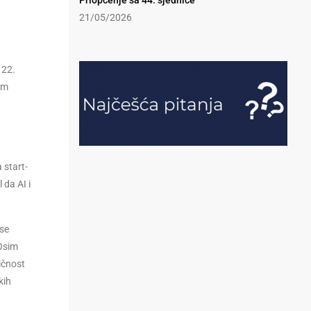
Priopćenje sa 44. sjednice
21/05/2026
 22.
 im
 start-
 da AI i
 se
 Osim
vičnost
kih