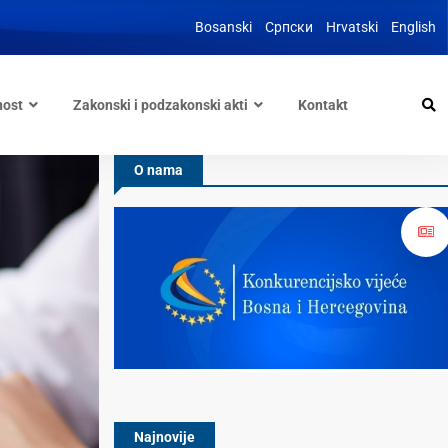
Bosanski
Српски
Hrvatski
English
nost
Zakonski i podzakonski akti
Kontakt
O nama
Najnovije