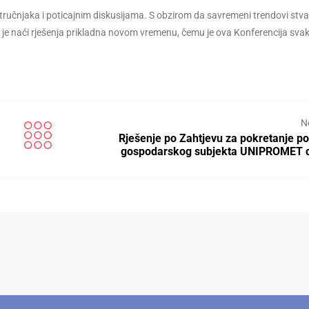
tručnjaka i poticajnim diskusijama. S obzirom da savremeni trendovi stva
o je naći rješenja prikladna novom vremenu, čemu je ova Konferencija sva
N
Rješenje po Zahtjevu za pokretanje p
gospodarskog subjekta UNIPROMET d