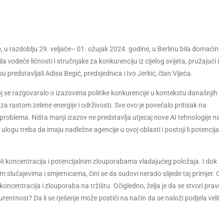
 u razdoblju 29. veljače– 01. ožujak 2024. godine, u Berlinu bila domaćin
 vodeće ličnosti i stručnjake za konkurenciju iz cijelog svijeta, pružajući
 predstavljali Adisa Begić, predsjednica i Ivo Jerkić, član Vijeća.
j se razgovaralo o izazovima politike konkurencije u kontekstu današnjih
 za rastom zelene energije i održivosti. Sve ovo je povećalo pritisak na
problema. Ništa manji izazov ne predstavlja utjecaj nove AI tehnologije na
logu treba da imaju nadležne agencije u ovoj oblasti i postoji li potencijal
i koncentracija i potencijalnim zlouporabama vladajućeg položaja. I dok
 slučajevima i smjernicama, čini se da sudovi nerado slijede taj primjer.
koncentracija i zlouporaba na tržištu. Očigledno, želja je da se stvori pra
urentnost? Da li se rješenje može postići na način da se naloži podjela veli