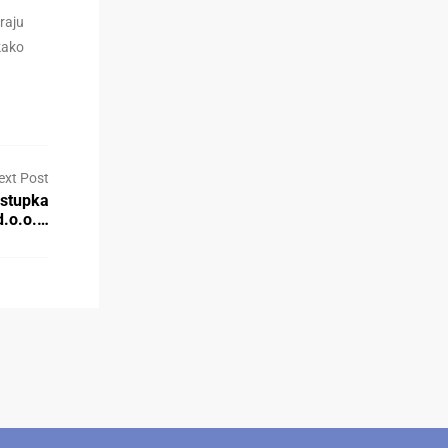
raju
kako
ext Post
ostupka
.o.o.…