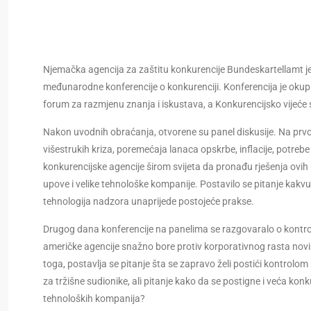
Njemačka agencija za zaštitu konkurencije Bundeskartellamt je,
međunarodne konferencije o konkurenciji. Konferencija je okupila
forum za razmjenu znanja i iskustava, a Konkurencijsko vijeće su
Nakon uvodnih obraćanja, otvorene su panel diskusije. Na prvo
višestrukih kriza, poremećaja lanaca opskrbe, inflacije, potrebe
konkurencijske agencije širom svijeta da pronađu rješenja ovih 
upove i velike tehnološke kompanije. Postavilo se pitanje kakvu u
tehnologija nadzora unaprijede postojeće prakse.
Drugog dana konferencije na panelima se razgovaralo o kontrol
američke agencije snažno bore protiv korporativnog rasta novim
toga, postavlja se pitanje šta se zapravo želi postići kontrolom 
za tržišne sudionike, ali pitanje kako da se postigne i veća konk
tehnoloških kompanija?