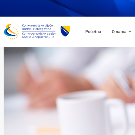
Početna
O nama