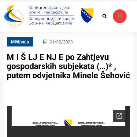
Mišljenja
21/02/2020
M I Š LJ E NJ E po Zahtjevu
gospodarskih subjekata (…)* ,
putem odvjetnika Minele Šehović