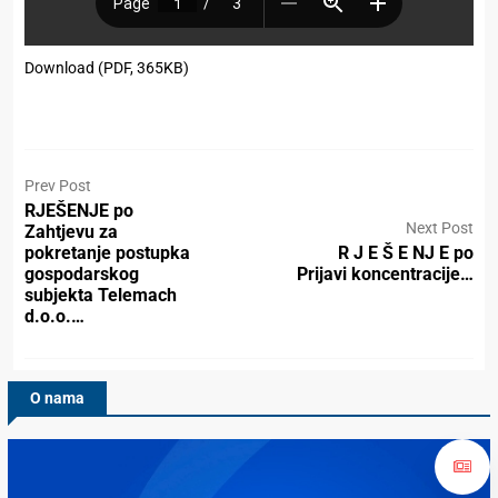
Download (PDF, 365KB)
Prev Post
RJEŠENJE po
Next Post
Zahtjevu za
pokretanje postupka
R J E Š E NJ E po
gospodarskog
Prijavi koncentracije…
subjekta Telemach
d.o.o.…
O nama