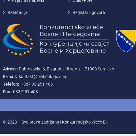
Plan javnih nabavki
Odluke JN
Realizacija
Registar ugovora
Adresa:
Dubrovačka 6, B zgrada, III sprat – 71000‌ Sarajevo
E-mail:
kontakt@bihkonk.gov.ba
Telefon:
+387‌ 33‌ 251‌ 406
Fax:
033/251-408
© 2023 – Sva prava zadržana | Konkurencijsko vijeće BiH