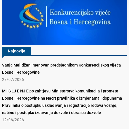
Najnovije
Vanja Malidžan imenovan predsjednikom Konkurencijskog vijeća
Bosne i Hercegovine
27/07/2026
M I Š LJ E NJ E po zahtjevu Ministarstva komunikacija i prometa
Bosne i Hercegovine na Nacrt pravilnika o izmjenama i dopunama
Pravilnika o postupku usklađivanja i registracije redova vožnje,
načinu i postupku izdavanja dozvole i obrascu dozvole
12/06/2026