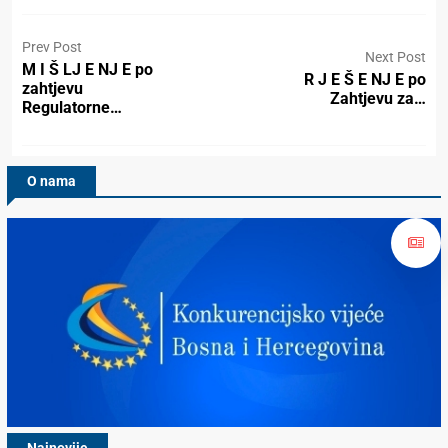
Prev Post
Next Post
M I Š LJ E NJ E po
R J E Š E NJ E po
zahtjevu
Zahtjevu za…
Regulatorne…
O nama