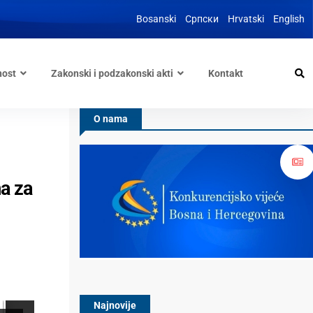
Bosanski
Српски
Hrvatski
English
nost
Zakonski i podzakonski akti
Kontakt
O nama
ma za
Najnovije