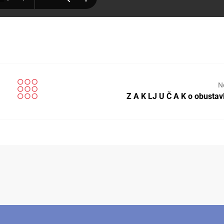
N
Z A K LJ U Č A K o obustav