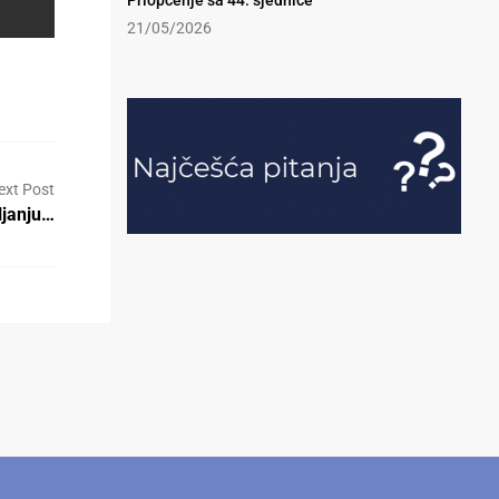
Priopćenje sa 44. sjednice
21/05/2026
ext Post
ljanju…