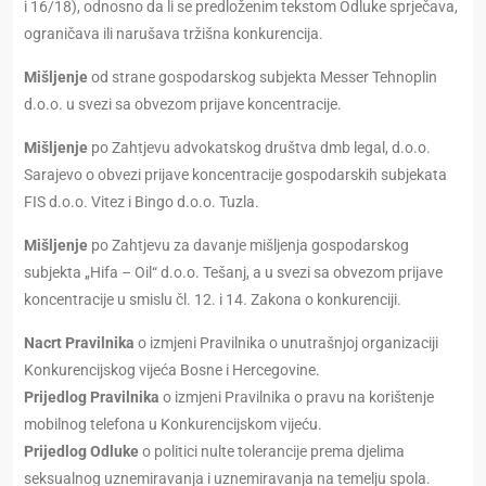
i 16/18), odnosno da li se predloženim tekstom Odluke sprječava,
ograničava ili narušava tržišna konkurencija.
Mišljenje
od strane gospodarskog subjekta Messer Tehnoplin
d.o.o. u svezi sa obvezom prijave koncentracije.
Mišljenje
po Zahtjevu advokatskog društva dmb legal, d.o.o.
Sarajevo o obvezi prijave koncentracije gospodarskih subjekata
FIS d.o.o. Vitez i Bingo d.o.o. Tuzla.
Mišljenje
po Zahtjevu za davanje mišljenja gospodarskog
subjekta „Hifa – Oil“ d.o.o. Tešanj, a u svezi sa obvezom prijave
koncentracije u smislu čl. 12. i 14. Zakona o konkurenciji.
Nacrt Pravilnika
o izmjeni Pravilnika o unutrašnjoj organizaciji
Konkurencijskog vijeća Bosne i Hercegovine.
Prijedlog Pravilnika
o izmjeni Pravilnika o pravu na korištenje
mobilnog telefona u Konkurencijskom vijeću.
Prijedlog Odluke
o politici nulte tolerancije prema djelima
seksualnog uznemiravanja i uznemiravanja na temelju spola.