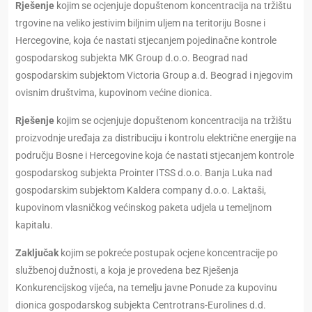
Rješenje
kojim se ocjenjuje dopuštenom koncentracija na tržištu
trgovine na veliko jestivim biljnim uljem na teritoriju Bosne i
Hercegovine, koja će nastati stjecanjem pojedinačne kontrole
gospodarskog subjekta MK Group d.o.o. Beograd nad
gospodarskim subjektom Victoria Group a.d. Beograd i njegovim
ovisnim društvima, kupovinom većine dionica.
Rješenje
kojim se ocjenjuje dopuštenom koncentracija na tržištu
proizvodnje uređaja za distribuciju i kontrolu električne energije na
području Bosne i Hercegovine koja će nastati stjecanjem kontrole
gospodarskog subjekta Prointer ITSS d.o.o. Banja Luka nad
gospodarskim subjektom Kaldera company d.o.o. Laktaši,
kupovinom vlasničkog većinskog paketa udjela u temeljnom
kapitalu.
Zaključak
kojim se pokreće postupak ocjene koncentracije po
službenoj dužnosti, a koja je provedena bez Rješenja
Konkurencijskog vijeća, na temelju javne Ponude za kupovinu
dionica gospodarskog subjekta Centrotrans-Eurolines d.d.