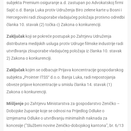
subjekta Premium osiguranje a.d. zastupan po Advokatskoj firmi
Sajić o.d. Banja Luka protiv Udruženja Biro zelene karte u Bosni i
Hercegovini radi zlouporabe vladajućeg položaja protivno odredbi
članka 10. stavak (2) točka c) Zakona o konkurenciji.
Zaključak
koji se pokreće postupak po Zahtjevu Udruženja
distributera medijskih usluga protiv Udruge filmske industrije radi
utvrđivanja zlouporabe vladajućeg položaja iz članka 10. stavak
2) Zakona o konkurenciji.
Zaključak
kojim se odbacuje Prijava koncentracije gospodarskog
subjekta „Prointer ITSS“ d.o.o. Banja Luka, radi nepostojanja
obveze prijave koncentracije u smislu članka 14. stavak (1)
Zakona o konkurenciji.
Mišljenje
po Zahtjevu Ministarstva za gospodarstvo Zeničko –
Dobojske županije koje se odnosi na Prijedlog Odluke o
izmjenama Odluke o utvrđivanju minimalnih naknada za
koncesije (”Službeni novine Zeničko-dobojskog kantona”, br. 6/13