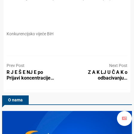
Konkurencijsko vijeće BiH
Prev Post
Next Post
R J E Š E NJ E po
Z A K LJ U Č A K o
Prijavi koncentracije…
odbacivanju…
O nama