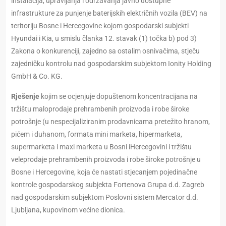
instalacija, upravljanja i održavanja javno dostupne
infrastrukture za punjenje baterijskih električnih vozila (BEV) na
teritoriju Bosne i Hercegovine kojom gospodarski subjekti
Hyundai i Kia, u smislu članka 12. stavak (1) točka b) pod 3)
Zakona o konkurenciji, zajedno sa ostalim osnivačima, stječu
zajedničku kontrolu nad gospodarskim subjektom Ionity Holding
GmbH & Co. KG.
Rješenje
kojim se ocjenjuje dopuštenom koncentracijana na
tržištu maloprodaje prehrambenih proizvoda i robe široke
potrošnje (u nespecijaliziranim prodavnicama pretežito hranom,
pićem i duhanom, formata mini marketa, hipermarketa,
supermarketa i maxi marketa u Bosni iHercegovini i tržištu
veleprodaje prehrambenih proizvoda i robe široke potrošnje u
Bosne i Hercegovine, koja će nastati stjecanjem pojedinačne
kontrole gospodarskog subjekta Fortenova Grupa d.d. Zagreb
nad gospodarskim subjektom Poslovni sistem Mercator d.d.
Ljubljana, kupovinom većine dionica.