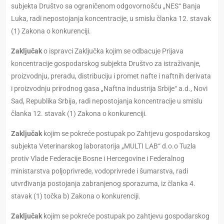
subjekta Društvo sa ograničenom odgovornošću „NES“ Banja
Luka, radi nepostojanja koncentracije, u smislu članka 12. stavak
(1) Zakona o konkurenciji.
Zaključak
o ispravci Zaključka kojim se odbacuje Prijava
koncentracije gospodarskog subjekta Društvo za istraživanje,
proizvodnju, preradu, distribuciju i promet nafte i naftnih derivata
i proizvodnju prirodnog gasa „Naftna industrija Srbije“ a.d., Novi
Sad, Republika Srbija, radi nepostojanja koncentracije u smislu
članka 12. stavak (1) Zakona o konkurenciji.
Zaključak
kojim se pоkrеćе postupak pо Zahtjevu gospodarskog
subjekta Veterinarskog laboratorija „MULTI LAB“ d.o.o Tuzla
protiv Vlade Federacije Bosne i Hercegovine i Federalnog
ministarstva poljoprivrede, vodoprivrede i šumarstva, radi
utvrđivanja postojanja zabranjenog sporazuma, iz članka 4.
stavak (1) točka b) Zakona o konkurenciji.
Zaključak
kojim se pokreće postupak po zahtjevu gospodarskog