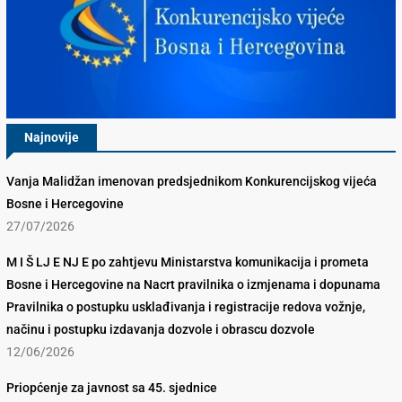
Najnovije
Vanja Malidžan imenovan predsjednikom Konkurencijskog vijeća
Bosne i Hercegovine
27/07/2026
M I Š LJ E NJ E po zahtjevu Ministarstva komunikacija i prometa
Bosne i Hercegovine na Nacrt pravilnika o izmjenama i dopunama
Pravilnika o postupku usklađivanja i registracije redova vožnje,
načinu i postupku izdavanja dozvole i obrascu dozvole
12/06/2026
Priopćenje za javnost sa 45. sjednice