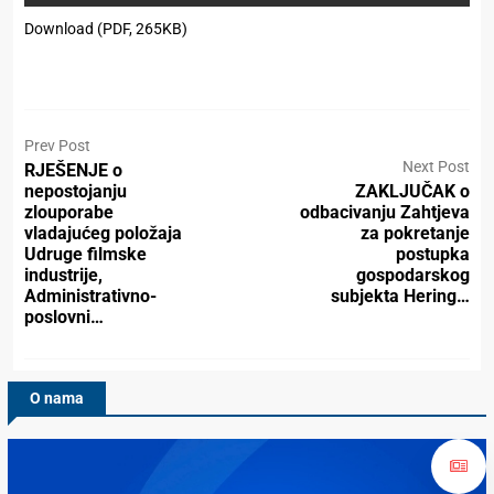
Download (PDF, 265KB)
Prev Post
Next Post
RJEŠENJE o
nepostojanju
ZAKLJUČAK o
zlouporabe
odbacivanju Zahtjeva
vladajućeg položaja
za pokretanje
Udruge filmske
postupka
industrije,
gospodarskog
Administrativno-
subjekta Hering…
poslovni…
O nama