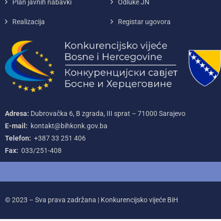
Plan javnih nabavki
Odluke JN
Realizacija
Registar ugovora
Adresa:
Dubrovačka 6, B zgrada, III sprat – 71000‌ Sarajevo
E-mail:
kontakt@bihkonk.gov.ba
Telefon:
+387‌ 33‌ 251‌ 406
Fax:
033/251-408
© 2023 – Sva prava zadržana | Konkurencijsko vijeće BiH