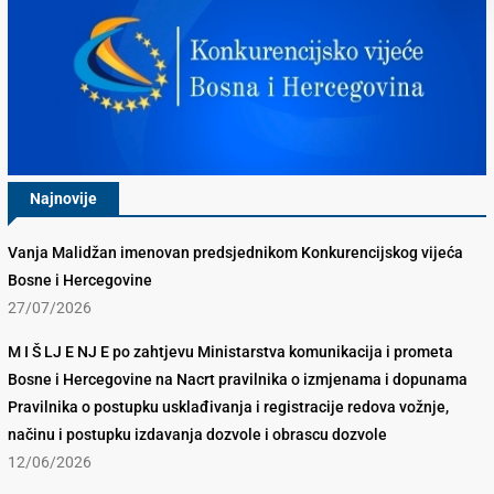
Najnovije
Vanja Malidžan imenovan predsjednikom Konkurencijskog vijeća
Bosne i Hercegovine
27/07/2026
M I Š LJ E NJ E po zahtjevu Ministarstva komunikacija i prometa
Bosne i Hercegovine na Nacrt pravilnika o izmjenama i dopunama
Pravilnika o postupku usklađivanja i registracije redova vožnje,
načinu i postupku izdavanja dozvole i obrascu dozvole
12/06/2026