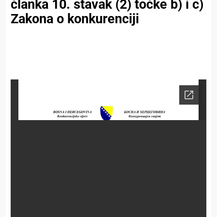
članka 10. stavak (2) točke b) i c)
Zakona o konkurenciji