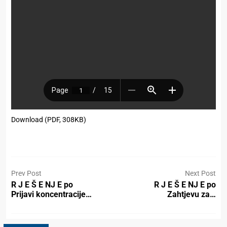
Download (PDF, 308KB)
Prev Post
Next Post
R J E Š E NJ E po
R J E Š E NJ E po
Prijavi koncentracije…
Zahtjevu za…