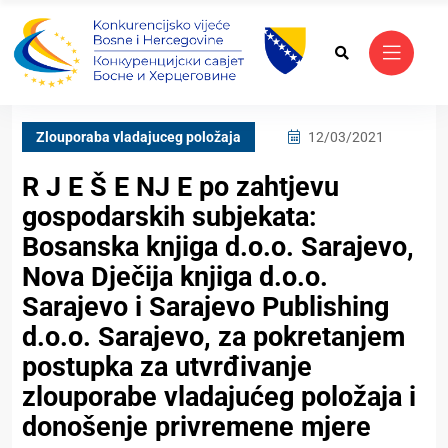
Zlouporaba vladajuceg položaja
12/03/2021
R J E Š E NJ E po zahtjevu
gospodarskih subjekata:
Bosanska knjiga d.o.o. Sarajevo,
Nova Dječija knjiga d.o.o.
Sarajevo i Sarajevo Publishing
d.o.o. Sarajevo, za pokretanjem
postupka za utvrđivanje
zlouporabe vladajućeg položaja i
donošenje privremene mjere