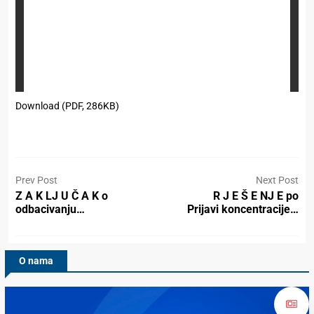
Download (PDF, 286KB)
Prev Post
Next Post
Z A K LJ U Č A K o
R J E Š E NJ E po
odbacivanju…
Prijavi koncentracije…
O nama