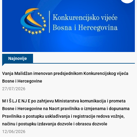
Najnovije
Vanja Malidžan imenovan predsjednikom Konkurencijskog vijeća
Bosne i Hercegovine
27/07/2026
M I Š LJ E NJ E po zahtjevu Ministarstva komunikacija i prometa
Bosne i Hercegovine na Nacrt pravilnika o izmjenama i dopunama
Pravilnika o postupku usklađivanja i registracije redova vožnje,
načinu i postupku izdavanja dozvole i obrascu dozvole
12/06/2026