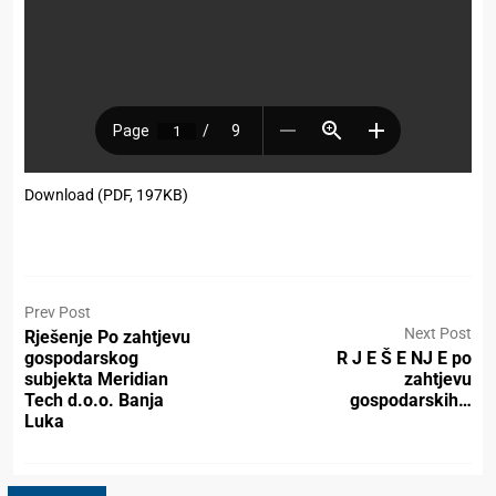
Download (PDF, 197KB)
Prev Post
Next Post
Rješenje Po zahtjevu
gospodarskog
R J E Š E NJ E po
subjekta Meridian
zahtjevu
Tech d.o.o. Banja
gospodarskih…
Luka