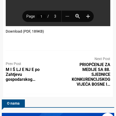
Download (PDF, 189KB)
Next Post
Prev Post
PRIOPĆENJE ZA
M I Š LJ E NJ E po
MEDIJE SA 88.
Zahtjevu
SJEDNICE
gospodarskog…
KONKURENCIJSKOG
VIJEĆA BOSNE I…
O nama