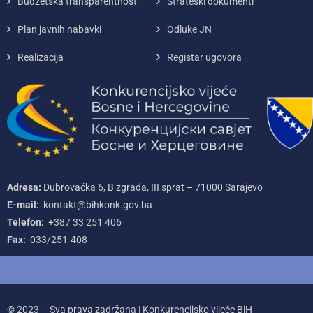
Budžetska transparentnost
Strateški dokumenti
Plan javnih nabavki
Odluke JN
Realizacija
Registar ugovora
Adresa:
Dubrovačka 6, B zgrada, III sprat – 71000‌ Sarajevo
E-mail:
kontakt@bihkonk.gov.ba
Telefon:
+387‌ 33‌ 251‌ 406
Fax:
033/251-408
© 2023 – Sva prava zadržana | Konkurencijsko vijeće BiH