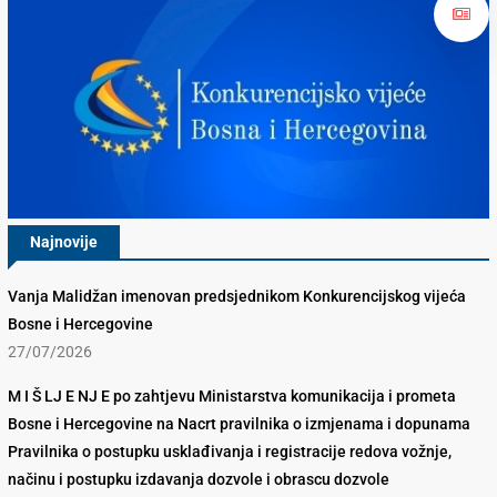
Najnovije
Vanja Malidžan imenovan predsjednikom Konkurencijskog vijeća
Bosne i Hercegovine
27/07/2026
M I Š LJ E NJ E po zahtjevu Ministarstva komunikacija i prometa
Bosne i Hercegovine na Nacrt pravilnika o izmjenama i dopunama
Pravilnika o postupku usklađivanja i registracije redova vožnje,
načinu i postupku izdavanja dozvole i obrascu dozvole