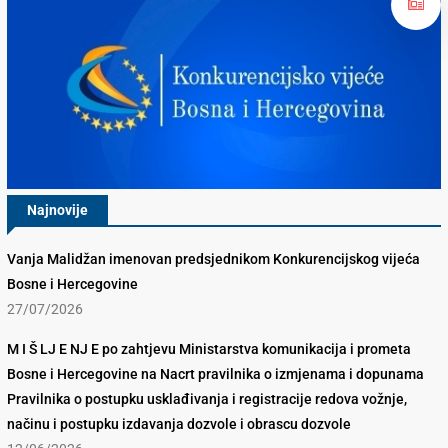
Najnovije
Vanja Malidžan imenovan predsjednikom Konkurencijskog vijeća
Bosne i Hercegovine
27/07/2026
M I Š LJ E NJ E po zahtjevu Ministarstva komunikacija i prometa
Bosne i Hercegovine na Nacrt pravilnika o izmjenama i dopunama
Pravilnika o postupku usklađivanja i registracije redova vožnje,
načinu i postupku izdavanja dozvole i obrascu dozvole