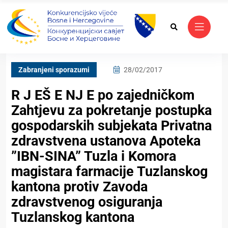
Zabranjeni sporazumi
28/02/2017
R J EŠ E NJ E po zajedničkom
Zahtjevu za pokretanje postupka
gospodarskih subjekata Privatna
zdravstvena ustanova Apoteka
”IBN-SINA” Tuzla i Komora
magistara farmacije Tuzlanskog
kantona protiv Zavoda
zdravstvenog osiguranja
Tuzlanskog kantona