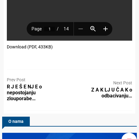
Download (PDF, 433KB)
Prev Post
Next Post
R J E Š E NJ E o
Z A K LJ U Č A K o
nepostojanju
odbacivanju…
zlouporabe…
O nama