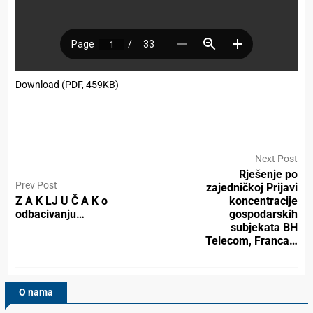
Download (PDF, 459KB)
Next Post
Rješenje po
Prev Post
zajedničkoj Prijavi
Z A K LJ U Č A K o
koncentracije
odbacivanju…
gospodarskih
subjekata BH
Telecom, Franca…
O nama