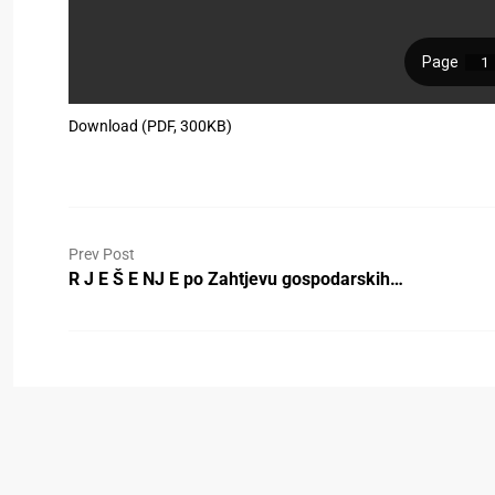
Download (PDF, 300KB)
Prev Post
R J E Š E NJ E po Zahtjevu gospodarskih…