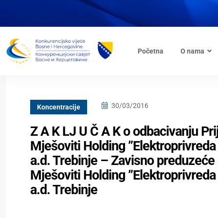
Početna
O nama
30/03/2016
Koncentracije
Z A K LJ U Č A K o odbacivanju Pr
Mješoviti Holding ”Elektroprivred
a.d. Trebinje – Zavisno preduzeće ”
Mješoviti Holding ”Elektroprivred
a.d. Trebinje