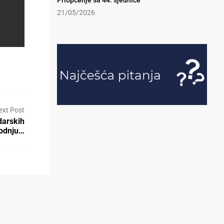
Priopćenje sa 44. sjednice
21/05/2026
ext Post
darskih
vodnju…