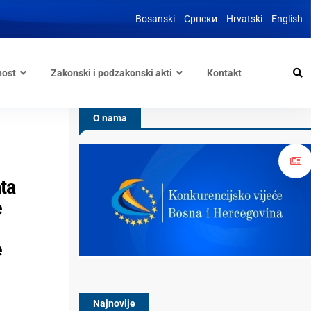
Bosanski
Српски
Hrvatski
English
nost
Zakonski i podzakonski akti
Kontakt
O nama
ta
e
e
Najnovije