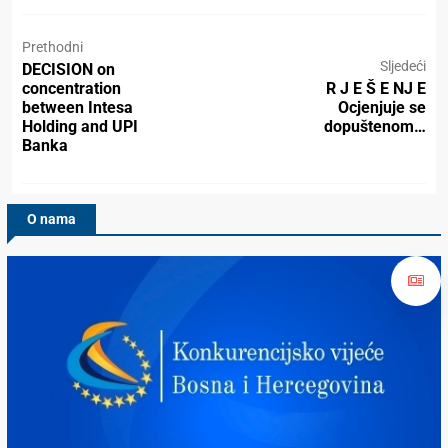
Prethodni
Sljedeći
DECISION on
concentration
R J E Š E NJ E
between Intesa
Ocjenjuje se
Holding and UPI
dopuštenom…
Banka
O nama
Konkurencijsko Vijeće BiH