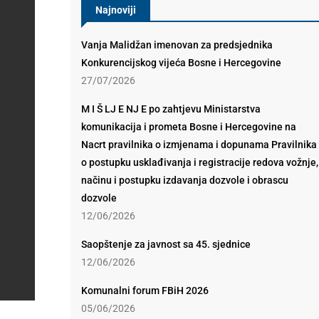
Najnoviji
Vanja Malidžan imenovan za predsjednika
Konkurencijskog vijeća Bosne i Hercegovine
27/07/2026
M I Š LJ E NJ E po zahtjevu Ministarstva
komunikacija i prometa Bosne i Hercegovine na
Nacrt pravilnika o izmjenama i dopunama Pravilnika
o postupku usklađivanja i registracije redova vožnje,
načinu i postupku izdavanja dozvole i obrascu
dozvole
12/06/2026
Saopštenje za javnost sa 45. sjednice
12/06/2026
Komunalni forum FBiH 2026
05/06/2026