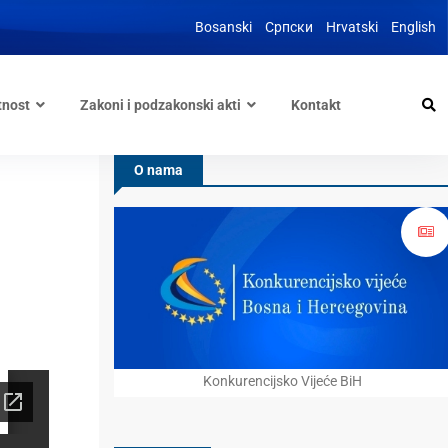
Bosanski
Српски
Hrvatski
English
tnost
Zakoni i podzakonski akti
Kontakt
O nama
Konkurencijsko Vijeće BiH