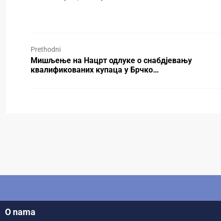
Prethodni
Мишљење на Нацрт одлуке о снабдјевању
квалификованих купаца у Брчко…
O nama