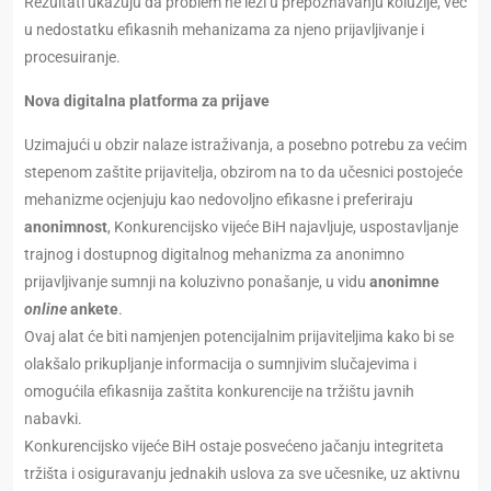
Rezultati ukazuju da problem ne leži u prepoznavanju koluzije, već
u nedostatku efikasnih mehanizama za njeno prijavljivanje i
procesuiranje.
Nova digitalna platforma za prijave
Uzimajući u obzir nalaze istraživanja, a posebno potrebu za većim
stepenom zaštite prijavitelja, obzirom na to da učesnici postojeće
mehanizme ocjenjuju kao nedovoljno efikasne i preferiraju
anonimnost
, Konkurencijsko vijeće BiH najavljuje, uspostavljanje
trajnog i dostupnog digitalnog mehanizma za anonimno
prijavljivanje sumnji na koluzivno ponašanje, u vidu
anonimne
online
ankete
.
Ovaj alat će biti namjenjen potencijalnim prijaviteljima kako bi se
olakšalo prikupljanje informacija o sumnjivim slučajevima i
omogućila efikasnija zaštita konkurencije na tržištu javnih
nabavki.
Konkurencijsko vijeće BiH ostaje posvećeno jačanju integriteta
tržišta i osiguravanju jednakih uslova za sve učesnike, uz aktivnu