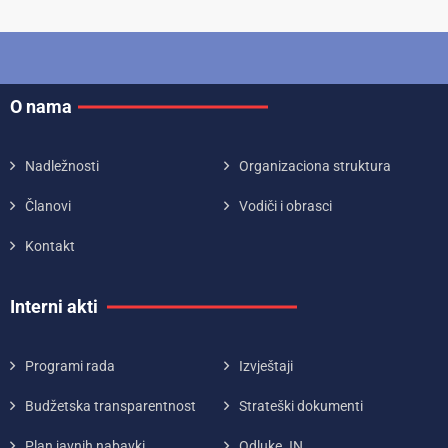
O nama
Nadležnosti
Organizaciona struktura
Članovi
Vodiči i obrasci
Kontakt
Interni akti
Programi rada
Izvještaji
Budžetska transparentnost
Strateški dokumenti
Plan javnih nabavki
Odluke JN