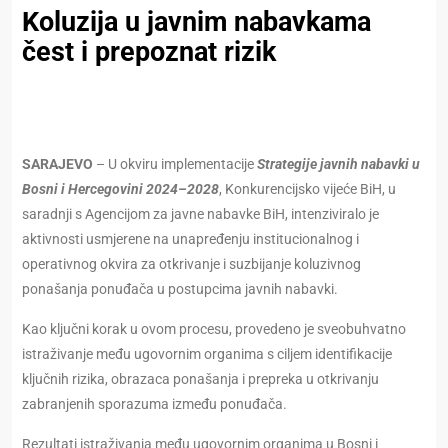
Koluzija u javnim nabavkama
čest i prepoznat rizik
SARAJEVO
– U okviru implementacije
Strategije javnih nabavki u
Bosni i Hercegovini 2024–2028
, Konkurencijsko vijeće BiH, u
saradnji s Agencijom za javne nabavke BiH, intenziviralo je
aktivnosti usmjerene na unapređenju institucionalnog i
operativnog okvira za otkrivanje i suzbijanje koluzivnog
ponašanja ponuđača u postupcima javnih nabavki.
Kao ključni korak u ovom procesu, provedeno je sveobuhvatno
istraživanje među ugovornim organima s ciljem identifikacije
ključnih rizika, obrazaca ponašanja i prepreka u otkrivanju
zabranjenih sporazuma između ponuđača.
Rezultati istraživanja među ugovornim organima u Bosni i