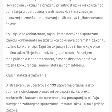
Hercegovini ukazuju na izraženu prisutnost rizika od koluzivnog
ponašanja u postupcima javnih nabavki, ali i na značajan
nesrazmjer između prepoznavanja ovih pojava i njihove stvarne
prijave.
Koluzija je nekonkurentan, tajan i često nezakonit sporazum
između konkurenata na tržištu koji pokušava poremetiti zakonitu
tržišnu konkurenciju. Tajni čin uključuje ljude ili firme koje bi se
obično takmičile jedna protiv druge, ali se udruže s ciljem
manipulisanja ishodom tendera, čime se direktno narušava
tržišna konkurencija i nanosi šteta javnom interesu.
Ključni nalazi istraživanja:
U istraživanju je učestvovalo
133 ugovorna organa
, a isto
obuhvata cjelokupan proces od percepcije rizika, preko
konkretnih iskustava, do spremnosti na postupanje u slučaju
sumnje na zabranjene sporazume. Rezultati ukazuju na sljedeće
izazove: