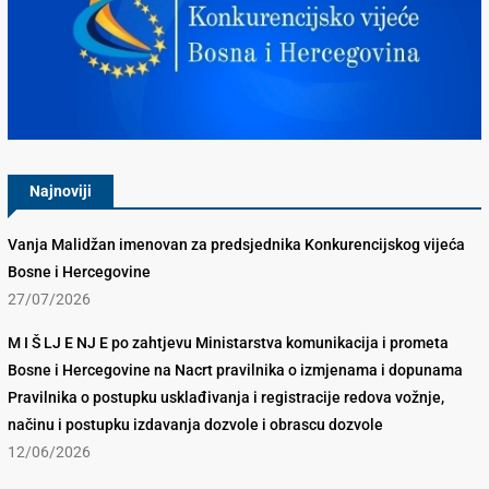
Konkurencijsko Vijeće BiH
Najnoviji
Vanja Malidžan imenovan za predsjednika Konkurencijskog vijeća
Bosne i Hercegovine
27/07/2026
M I Š LJ E NJ E po zahtjevu Ministarstva komunikacija i prometa
Bosne i Hercegovine na Nacrt pravilnika o izmjenama i dopunama
Pravilnika o postupku usklađivanja i registracije redova vožnje,
načinu i postupku izdavanja dozvole i obrascu dozvole
12/06/2026