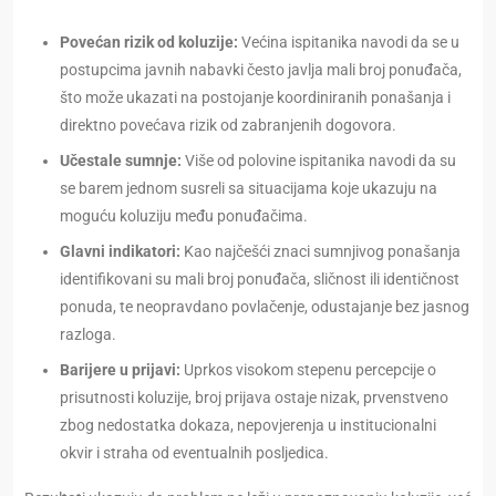
Povećan rizik od koluzije:
Većina ispitanika navodi da se u
postupcima javnih nabavki često javlja mali broj ponuđača,
što može ukazati na postojanje koordiniranih ponašanja i
direktno povećava rizik od zabranjenih dogovora.
Učestale sumnje:
Više od polovine ispitanika navodi da su
se barem jednom susreli sa situacijama koje ukazuju na
moguću koluziju među ponuđačima.
Glavni indikatori:
Kao najčešći znaci sumnjivog ponašanja
identifikovani su mali broj ponuđača, sličnost ili identičnost
ponuda, te neopravdano povlačenje, odustajanje bez jasnog
razloga.
Barijere u prijavi:
Uprkos visokom stepenu percepcije o
prisutnosti koluzije, broj prijava ostaje nizak, prvenstveno
zbog nedostatka dokaza, nepovjerenja u institucionalni
okvir i straha od eventualnih posljedica.