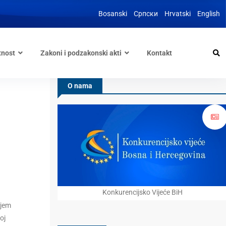
Bosanski
Српски
Hrvatski
English
tnost
Zakoni i podzakonski akti
Kontakt
O nama
Konkurencijsko Vijeće BiH
njem
oj