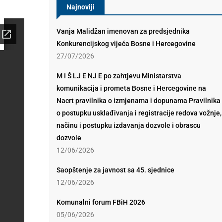
Najnoviji
Vanja Malidžan imenovan za predsjednika
Konkurencijskog vijeća Bosne i Hercegovine
27/07/2026
M I Š LJ E NJ E po zahtjevu Ministarstva
komunikacija i prometa Bosne i Hercegovine na
Nacrt pravilnika o izmjenama i dopunama Pravilnika
o postupku usklađivanja i registracije redova vožnje,
načinu i postupku izdavanja dozvole i obrascu
dozvole
12/06/2026
Saopštenje za javnost sa 45. sjednice
12/06/2026
Komunalni forum FBiH 2026
05/06/2026