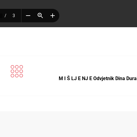
M I Š LJ E NJ E Odvjetnik Dina Dur