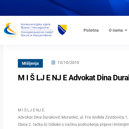
Početna
O nama
13/10/2010
Mišljenja
M I Š LJ E NJ E Advokat Dina Dur
M I Š LJ E NJ E
Advokat Dina Duraković Morankić, ul. Fra Anđela Zvizdovića 1,
člana 2. tačka b) Odluke o načinu podnošenja prijave i kriteriji