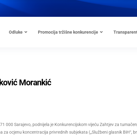
Odluke
Promocija tržišne konkurencije
Transparen
aković Morankić
 71 000 Sarajevo, podnijela je Konkurencijskom vijeću Zahtjev za tumače
ma za ocjenu koncentracija privrednih subjekata („Službeni glasnik BiH“, br