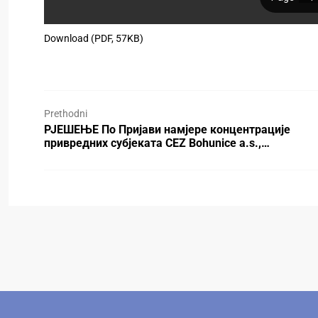
Download (PDF, 57KB)
Prethodni
РЈЕШЕЊЕ По Пријави намјере концентрације
привредних субјеката CEZ Bohunice a.s.,…