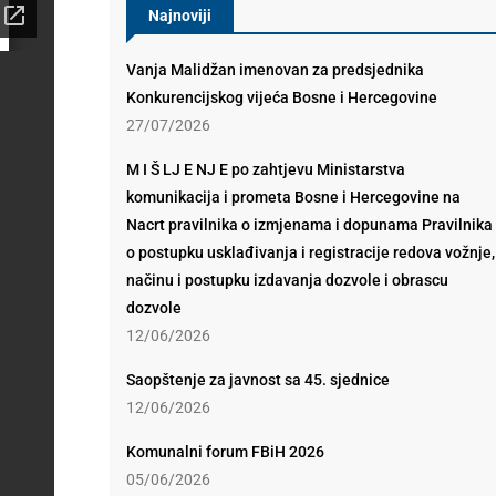
Najnoviji
Vanja Malidžan imenovan za predsjednika
Konkurencijskog vijeća Bosne i Hercegovine
27/07/2026
M I Š LJ E NJ E po zahtjevu Ministarstva
komunikacija i prometa Bosne i Hercegovine na
Nacrt pravilnika o izmjenama i dopunama Pravilnika
o postupku usklađivanja i registracije redova vožnje,
načinu i postupku izdavanja dozvole i obrascu
dozvole
12/06/2026
Saopštenje za javnost sa 45. sjednice
12/06/2026
Komunalni forum FBiH 2026
05/06/2026