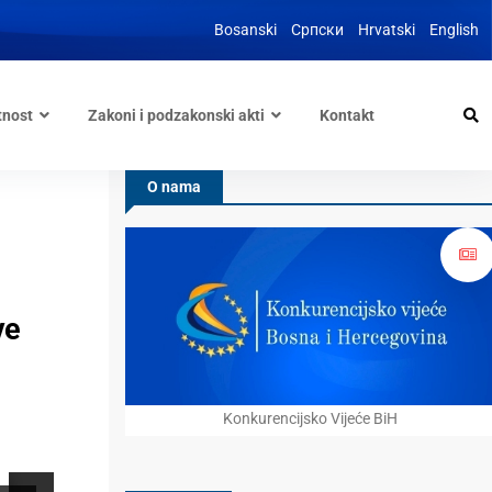
Bosanski
Српски
Hrvatski
English
tnost
Zakoni i podzakonski akti
Kontakt
O nama
ve
Konkurencijsko Vijeće BiH