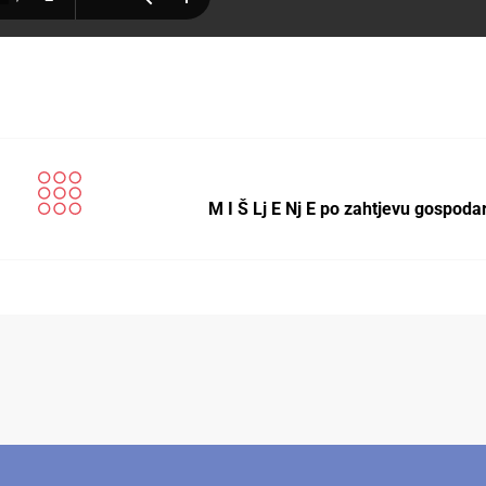
M I Š Lj E Nj E po zahtjevu gospod