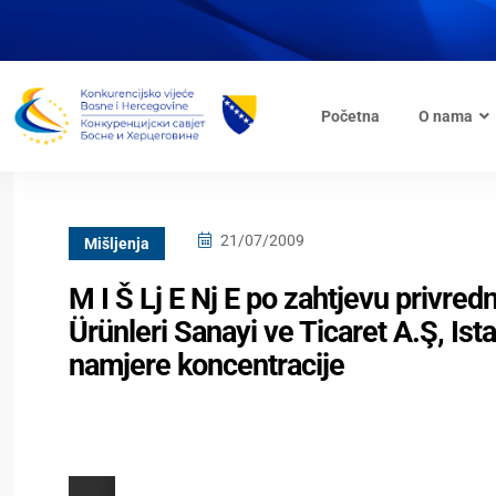
Početna
O nama
21/07/2009
Mišljenja
M I Š Lj E Nj E po zahtjevu privre
Ürünleri Sanayi ve Ticaret A.Ş, Is
namjere koncentracije