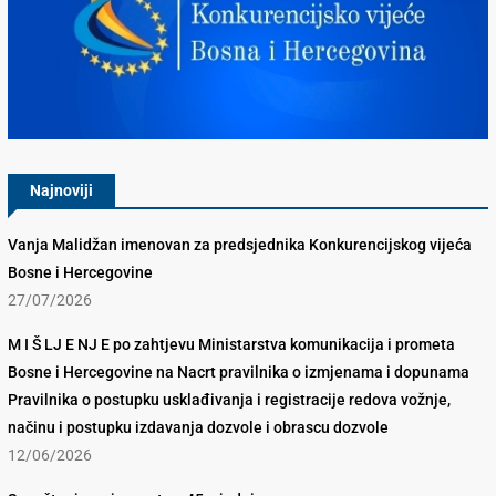
Konkurencijsko Vijeće BiH
Najnoviji
Vanja Malidžan imenovan za predsjednika Konkurencijskog vijeća
Bosne i Hercegovine
27/07/2026
M I Š LJ E NJ E po zahtjevu Ministarstva komunikacija i prometa
Bosne i Hercegovine na Nacrt pravilnika o izmjenama i dopunama
Pravilnika o postupku usklađivanja i registracije redova vožnje,
načinu i postupku izdavanja dozvole i obrascu dozvole
12/06/2026