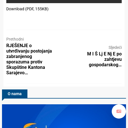
Download (PDF, 155KB)
Prethodni
RJEŠENJE o
Sljedeći
utvrđivanju postojanja
M I Š Lj E Nj E po
zabranjenog
zahtjevu
sporazuma protiv
gospodarskog…
Skupštine Kantona
Sarajevo…
O nama