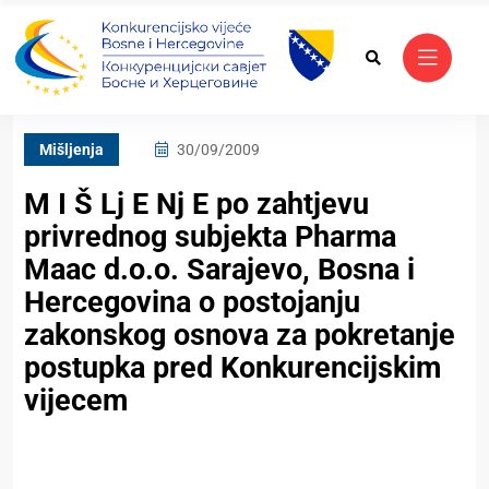
Mišljenja
30/09/2009
M I Š Lj E Nj E po zahtjevu
privrednog subjekta Pharma
Maac d.o.o. Sarajevo, Bosna i
Hercegovina o postojanju
zakonskog osnova za pokretanje
postupka pred Konkurencijskim
vijecem