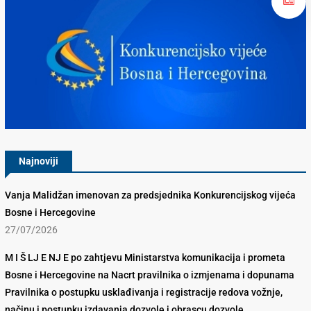
Konkurencijsko Vijeće BiH
Najnoviji
Vanja Malidžan imenovan za predsjednika Konkurencijskog vijeća
Bosne i Hercegovine
27/07/2026
M I Š LJ E NJ E po zahtjevu Ministarstva komunikacija i prometa
Bosne i Hercegovine na Nacrt pravilnika o izmjenama i dopunama
Pravilnika o postupku usklađivanja i registracije redova vožnje,
načinu i postupku izdavanja dozvole i obrascu dozvole