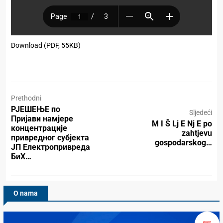
Download (PDF, 55KB)
Prethodni
РЈЕШЕЊЕ по
Sljedeći
Пријави намјере
M I Š Lj E Nj E po
концентрације
zahtjevu
привредног субјекта
gospodarskog…
ЈП Електропривреда
БиХ…
O nama