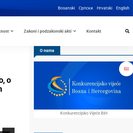
Bosanski
Српски
Hrvatski
English
tnost
Zakoni i podzakonski akti
Kontakt
O nama
o, o
m
Konkurencijsko Vijeće BiH