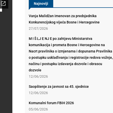
Najnoviji
Vanja Malidžan imenovan za predsjednika
Konkurencijskog vijeća Bosne i Hercegovine
27/07/2026
M I Š LJ E NJ E po zahtjevu Ministarstva
komunikacija i prometa Bosne i Hercegovine na
Nacrt pravilnika o izmjenama i dopunama Pravilnika
o postupku usklađivanja i registracije redova vožnje,
načinu i postupku izdavanja dozvole i obrascu
dozvole
12/06/2026
Saopštenje za javnost sa 45. sjednice
12/06/2026
Komunalni forum FBiH 2026
05/06/2026