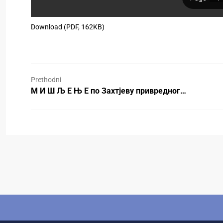
Download (PDF, 162KB)
Prethodni
М И Ш Љ Е Њ Е по Захтјеву привредног…