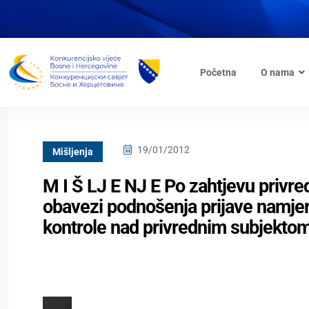
Početna
O nama
19/01/2012
Mišljenja
M I Š LJ E NJ E Po zahtjevu privre
obavezi podnošenja prijave namjere
kontrole nad privrednim subjektom