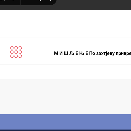
М И Ш Љ Е Њ Е По захтјеву привр