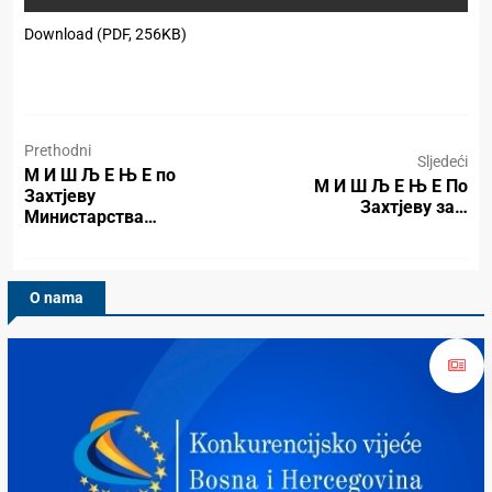
Download (PDF, 256KB)
Prethodni
Sljedeći
М И Ш Љ Е Њ Е по
М И Ш Љ Е Њ Е По
Захтјеву
Захтјеву за…
Министарства…
O nama