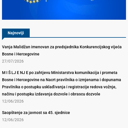
Konkurencijsko Vijeće BiH
Najnoviji
Vanja Malidžan imenovan za predsjednika Konkurencijskog vijeća
Bosne i Hercegovine
27/07/2026
M I Š LJ E NJ E po zahtjevu Ministarstva komunikacija i prometa
Bosne i Hercegovine na Nacrt pravilnika o izmjenama i dopunama
Pravilnika o postupku usklađivanja i registracije redova vožnje,
načinu i postupku izdavanja dozvole i obrascu dozvole
12/06/2026
Saopštenje za javnost sa 45. sjednice
12/06/2026