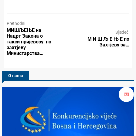
Prethodni
МИШЉЕЊЕ на
Sljedeći
Нацрт Закона о
М И Ш Љ Е Њ Е по
такси пријевозу, по
Захтјеву за…
захтјеву
Министарства…
O nama