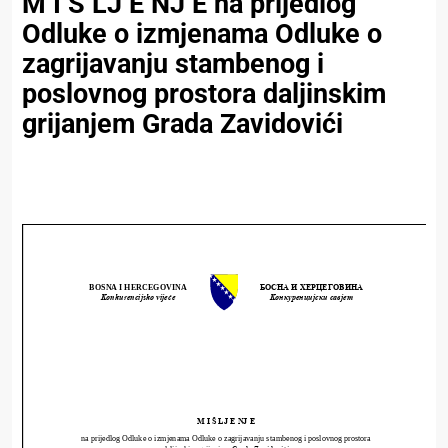
M I Š LJ E NJ E na prijedlog
Odluke o izmjenama Odluke o
zagrijavanju stambenog i
poslovnog prostora daljinskim
grijanjem Grada Zavidovići