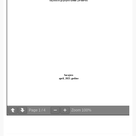
Page
1
/
4
Zoom
100%