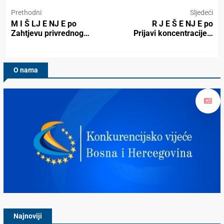
Prethodni
Sljedeći
M I Š LJ E NJ E po
R J E Š E NJ E po
Zahtjevu privrednog…
Prijavi koncentracije…
O nama
Konkurencijsko Vijeće BiH
Najnoviji