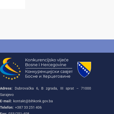
Adresa:
Dubrovačka 6, B zgrada, III sprat – 71000‌
Sarajevo
E-mail:
kontakt@bihkonk.gov.ba
Telefon:
+387‌ 33‌ 251‌ 406
Fax:
033/251-408