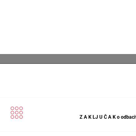
Z A K LJ U Č A K o odbac