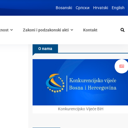
Bosanski
Српски
Hrvatski
English
tnost
Zakoni i podzakonski akti
Kontakt
O nama
Konkurencijsko Vijeće BiH