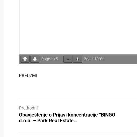
Page
1
/
5
Zoom
100%
PREUZMI
Prethodni
Obavještenje o Prijavi koncentracije “BlNGO
d.o.o. – Park Real Estate…