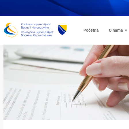
Početna
O nama