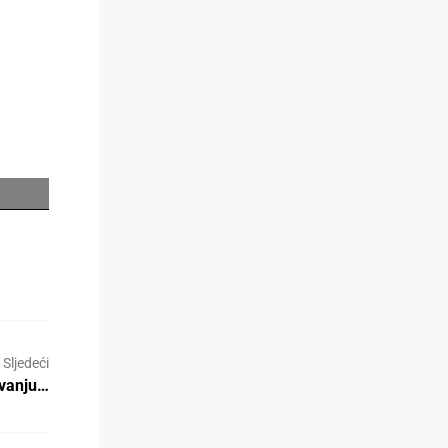
Sljedeći
ivanju…