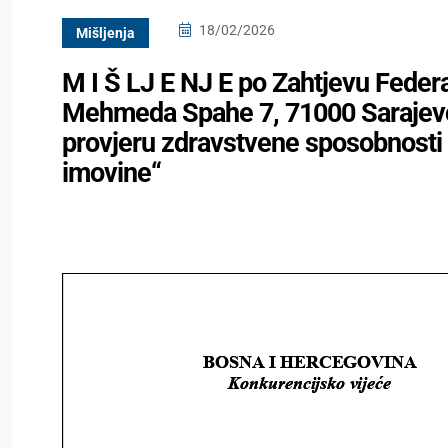
18/02/2026
Mišljenja
M I Š LJ E NJ E po Zahtjevu Federa
Mehmeda Spahe 7, 71000 Sarajevo n
provjeru zdravstvene sposobnosti li
imovine“