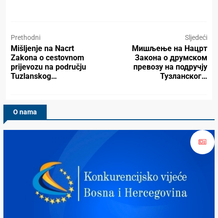
Prethodni
Sljedeći
Mišljenje na Nacrt
Мишљење на Нацрт
Zakona o cestovnom
Закона о друмском
prijevozu na području
превозу на подручју
Tuzlanskog…
Тузланског…
O nama
Konkurencijsko Vijeće BiH