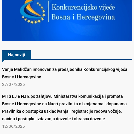
Konkurencijsko Vijeće BiH
Najnoviji
Vanja Malidžan imenovan za predsjednika Konkurencijskog vijeća
Bosne i Hercegovine
27/07/2026
M I Š LJ E NJ E po zahtjevu Ministarstva komunikacija i prometa
Bosne i Hercegovine na Nacrt pravilnika o izmjenama i dopunama
Pravilnika o postupku usklađivanja i registracije redova vožnje,
načinu i postupku izdavanja dozvole i obrascu dozvole
12/06/2026