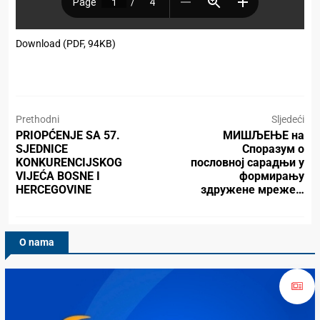
Download (PDF, 94KB)
Prethodni
Sljedeći
PRIOPĆENJE SA 57.
МИШЉЕЊЕ на
SJEDNICE
Споразум о
KONKURENCIJSKOG
пословној сарадњи у
VIJEĆA BOSNE I
формирању
HERCEGOVINE
здружене мреже…
O nama