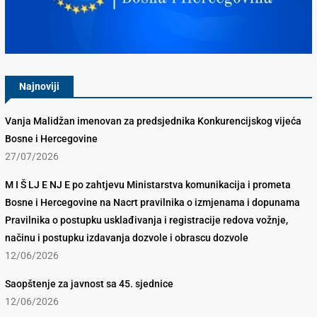
Konkurencijsko Vijeće BiH
Najnoviji
Vanja Malidžan imenovan za predsjednika Konkurencijskog vijeća
Bosne i Hercegovine
27/07/2026
M I Š LJ E NJ E po zahtjevu Ministarstva komunikacija i prometa
Bosne i Hercegovine na Nacrt pravilnika o izmjenama i dopunama
Pravilnika o postupku usklađivanja i registracije redova vožnje,
načinu i postupku izdavanja dozvole i obrascu dozvole
12/06/2026
Saopštenje za javnost sa 45. sjednice
12/06/2026