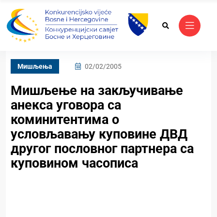
Mишљења
02/02/2005
Мишљење на закључивање
анекса уговора са
коминитентима о
условљавању куповине ДВД
другог пословног партнера са
куповином часописа