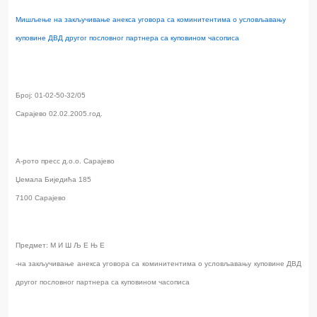
Мишљење на закључивање анекса уговора са коминитентима о условљавању
куповине ДВД другог пословног партнера са куповином часописа
Број: 01-02-50-32/05
Сарајево 02.02.2005.год.
A-рото пресс д.о.о. Сарајево
Џемала Биједића 185
7100 Сарајево
Предмет: М И Ш Љ Е Њ Е
-на закључивање анекса уговора са коминитентима о условљавању куповине ДВД
другог пословног партнера са куповином часописа