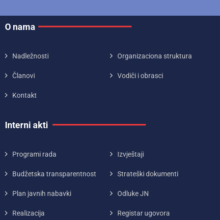
O nama
Nadležnosti
Organizaciona struktura
Članovi
Vodiči i obrasci
Kontakt
Interni akti
Programi rada
Izvještaji
Budžetska transparentnost
Strateški dokumenti
Plan javnih nabavki
Odluke JN
Realizacija
Registar ugovora