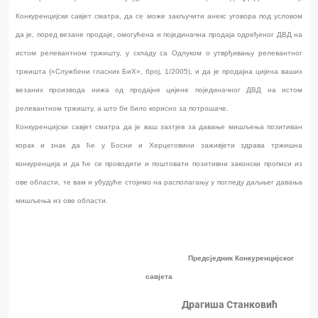
Конкуренцијски савјет сматра, да се може закључити анекс уговора под условом
да је, поред везане продаје, омогућена и појединачна продаја одређеног ДВД на
истом релевантном тржишту, у складу са Одлуком о утврђивању релевантног
тржишта («Службени гласник БиХ», број, 1/2005), и да је продајна цијена ваших
везаних производа нижа од продајне цијене појединачног ДВД на истом
релевантном тржишту, а што би било корисно за потрошаче.
Конкуренцијски савјет сматра да је ваш захтјев за давање мишљења позитиван
корак и знак да ће у Босни и Херцеговини заживјети здрава тржишна
конкуренција и да ће се проводити и поштовати позитивни законски прописи из
ове области, те вам и убудуће стојимо на располагању у погледу даљњег давања
мишљења из ове области.
Предсједник Конкуренцијског
савјета
Драгиша Станковић