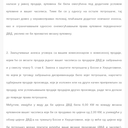
налази у јавној продаји, куповина би била омогућена под додатним условом
куповине и вашег часописа. Тиме би се у односу на остале потрошаче, тај
потрошач довео у неравноправан положај, плаћањем додатног новчаног износа,
као и ограничавањем односно онемогућавањем права куповине појединачног
ДВД, уколико не би прихватио везану куповину.
2. Закључивање анекса уговора са вашим комисионаром о комисионој продаји,
којим ће се везати продаја једног вашег часописа са продајом ДВД је забрањена
и у смислу члану 5. став 4. Закона о заштити потрошача у Босни и Херцеговини,
по којем је трговцу забрањена дискриминација било којег потрошача, нарочито
одбијањем продаје производа, који је изложен или на други начин припремљен за
продају, или условљавањем продаје продајом других производа, ради чега долази
до повреде права потрошача.
Међутим, имајући у виду да би цијена ДВД била 6,00 КМ по комаду везана
куповином вашег часописа који би се продавао по цијени од 2,00 КМ, а узимајући у
обзир цијене ДВД-а на тржишту Босне и Херцеговине, које су веће од цијене коју
би потрошач морао платити купујући ваше везане производе (ДВД и часопис),