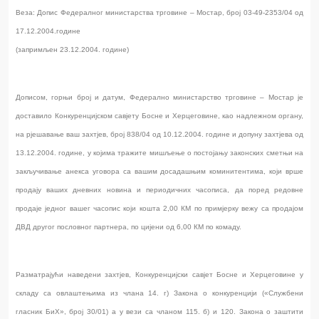
Веза: Допис Федералног министарства трговине – Мостар, број 03-49-2353/04 од
17.12.2004.године
(запримљен 23.12.2004. године)
Дописом, горњи број и датум, Федерално министарство трговине – Мостар је
доставило Конкуренцијском савјету Босне и Херцеговине, као надлежном органу,
на рјешавање ваш захтјев, број 838/04 од 10.12.2004. године и допуну захтјева од
13.12.2004. године, у којима тражите мишљење о постојању законских сметњи на
закључивање анекса уговора са вашим досадашњим коминитентима, који врше
продају ваших дневних новина и периодичних часописа, да поред редовне
продаје једног вашег часопис који кошта 2,00 КМ по примјерку вежу са продајом
ДВД другог пословног партнера, по цијени од 6,00 КМ по комаду.
Разматрајући наведени захтјев, Конкуренцијски савјет Босне и Херцеговине у
складу са овлаштењима из члана 14. г) Закона о конкуренцији («Службени
гласник БиХ», број 30/01) а у вези са чланом 115. б) и 120. Закона о заштити