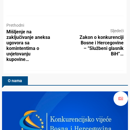
Prethodni
Sljedeći
Mišljenje na
zaključivanje aneksa
Zakon o konkurenciji
ugovora sa
Bosne i Hercegovine
komintentima o
– “Službeni glasnik
uvjetovanju
BiH”…
kupovine…
O nama