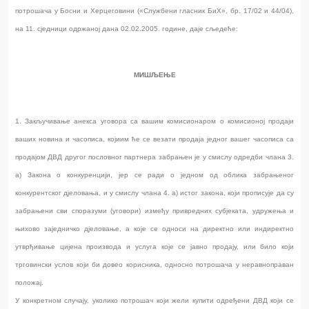
потрошача у Босни и Херцеговини («Службени гласник БиХ», бр. 17/02 и 44/04),
на 11. сједници одржаној дана 02.02.2005. године, даје сљедеће:
МИШЉЕЊЕ
1. Закључивање анекса уговора са вашим комисионаром о комисионој продаји
ваших новина и часописа, којиим ће се везати продаја једног вашег часописа са
продајом ДВД другог пословног партнера забрањен је у смислу одредби члана 3.
а) Закона о конкуренцији, јер се ради о једном од облика забрањеног
конкурентског дјеловања, и у смислу члана 4. а) истог закона, који прописује да су
забрањени сви споразуми (уговори) између привредних субјеката, удружења и
њихово заједничко дјеловање, а које се односи на директно или индиректно
утврђивање цијена производа и услуга које се јавно продају, или било који
трговински услов који би довео корисника, односно потрошача у неравноправан
положај.
У конкретном случају, уколико потрошач који жели купити одређени ДВД који се