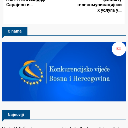
Сарајево и…
телекомуникацијски
х услуга у…
O nama
Konkurencijsko Vijeće BiH
Najnoviji