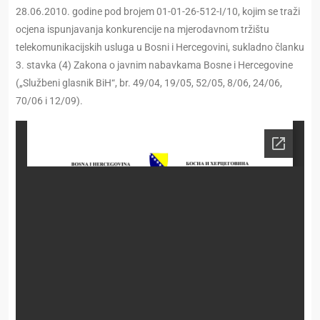
28.06.2010. godine pod brojem 01-01-26-512-I/10, kojim se traži
ocjena ispunjavanja konkurencije na mjerodavnom tržištu
telekomunikacijskih usluga u Bosni i Hercegovini, sukladno članku
3. stavka (4) Zakona o javnim nabavkama Bosne i Hercegovine
(„Službeni glasnik BiH“, br. 49/04, 19/05, 52/05, 8/06, 24/06,
70/06 i 12/09).