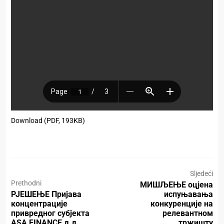
Download (PDF, 193KB)
Sljedeći
Prethodni
МИШЉЕЊЕ оцјена
РЈЕШЕЊЕ Пријава
испуњавања
концентрације
конкуренције на
привредног субјекта
релевантном
ASA FINANCE д.д.
тржишту