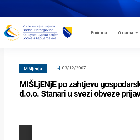
Početna
O nama
03/12/2007
Mišljenja
MIŠLjENjE po zahtjevu gospodarsk
d.o.o. Stanari u svezi obveze prij