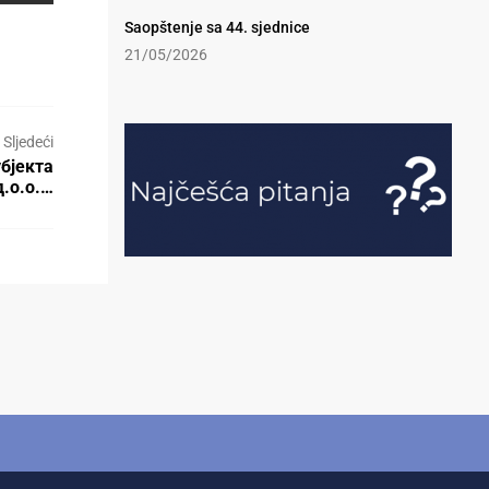
Saopštenje sa 44. sjednice
21/05/2026
Sljedeći
бјекта
.о.о.…