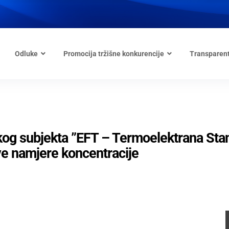
Odluke
Promocija tržišne konkurencije
Transparen
og subjekta ”EFT – Termoelektrana Stan
ave namjere koncentracije