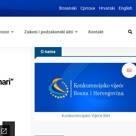
Bosanski
Српски
Hrvatski
English
tnost
Zakoni i podzakonski akti
Kontakt
O nama
ari”
Konkurencijsko Vijeće BiH