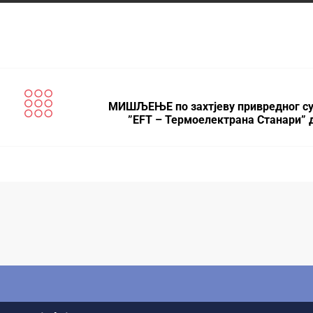
МИШЉЕЊЕ по захтјеву привредног су
”ЕFТ – Термоелектрана Станари” д