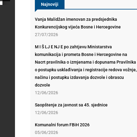
Najnoviji
Vanja Malidžan imenovan za predsjednika
Konkurencijskog vijeća Bosne i Hercegovine
27/07/2026
M I Š LJ E NJ E po zahtjevu Ministarstva
komunikacija i prometa Bosne i Hercegovine na
Nacrt pravilnika o izmjenama i dopunama Pravilnika
o postupku usklađivanja i registracije redova vožnje,
načinu i postupku izdavanja dozvole i obrascu
dozvole
12/06/2026
Saopštenje za javnost sa 45. sjednice
12/06/2026
Komunalni forum FBiH 2026
05/06/2026