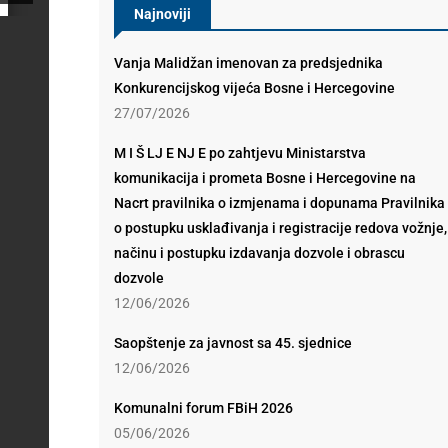
Najnoviji
Vanja Malidžan imenovan za predsjednika
Konkurencijskog vijeća Bosne i Hercegovine
27/07/2026
M I Š LJ E NJ E po zahtjevu Ministarstva
komunikacija i prometa Bosne i Hercegovine na
Nacrt pravilnika o izmjenama i dopunama Pravilnika
o postupku usklađivanja i registracije redova vožnje,
načinu i postupku izdavanja dozvole i obrascu
dozvole
12/06/2026
Saopštenje za javnost sa 45. sjednice
12/06/2026
Komunalni forum FBiH 2026
05/06/2026