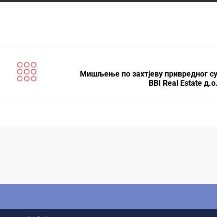
Мишљење по захтјеву привредног су
BBI Real Estate д.о