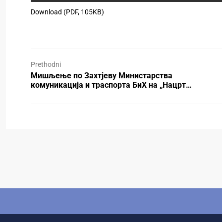
Download (PDF, 105KB)
Prethodni
Мишљење по Захтјеву Министарства
комуникација и траспорта БиХ на „Нацрт…