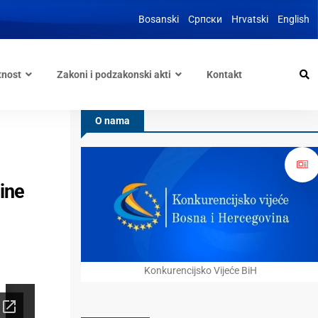
Bosanski
Српски
Hrvatski
English
tnost
Zakoni i podzakonski akti
Kontakt
O nama
nine
Konkurencijsko Vijeće BiH