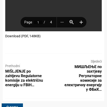
Download (PDF, 148KB)
Sljedeći
Prethodni
МИШЉЕЊЕ по
MIŠLJENJE po
захтјеву
zahtjevu Regulatorne
Регулаторне
komisije za električnu
комисије за
energiju u FBiH…
електричну енергију
у ФБиХ…