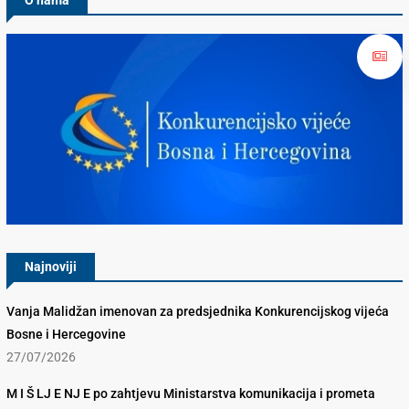
O nama
Konkurencijsko Vijeće BiH
Najnoviji
Vanja Malidžan imenovan za predsjednika Konkurencijskog vijeća
Bosne i Hercegovine
27/07/2026
M I Š LJ E NJ E po zahtjevu Ministarstva komunikacija i prometa