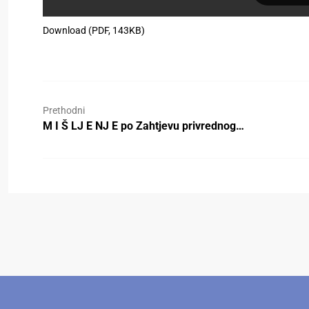
Download (PDF, 143KB)
Prethodni
M I Š LJ E NJ E po Zahtjevu privrednog…