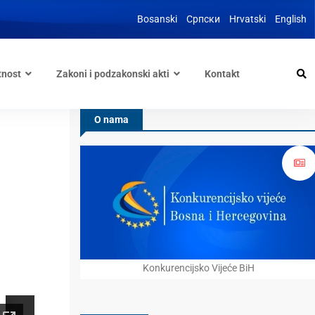
Bosanski
Српски
Hrvatski
English
tnost
Zakoni i podzakonski akti
Kontakt
O nama
Konkurencijsko Vijeće BiH