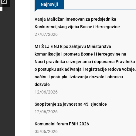
Najnoviji
Vanja Malidžan imenovan za predsjednika
Konkurencijskog vijeća Bosne i Hercegovine
27/07/2026
M I Š LJ E NJ E po zahtjevu Ministarstva
komunikacija i prometa Bosne i Hercegovine na
Nacrt pravilnika o izmjenama i dopunama Pravilnika
o postupku usklađivanja i registracije redova vožnje,
načinu i postupku izdavanja dozvole i obrascu
dozvole
12/06/2026
Saopštenje za javnost sa 45. sjednice
12/06/2026
Komunalni forum FBiH 2026
05/06/2026