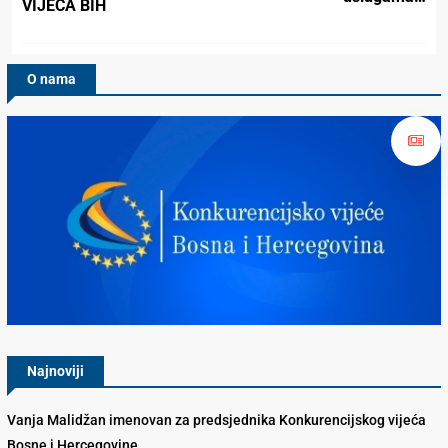
VIJEĆA BIH
O nama
Konkurencijsko Vijeće BiH
Najnoviji
Vanja Malidžan imenovan za predsjednika Konkurencijskog vijeća
Bosne i Hercegovine