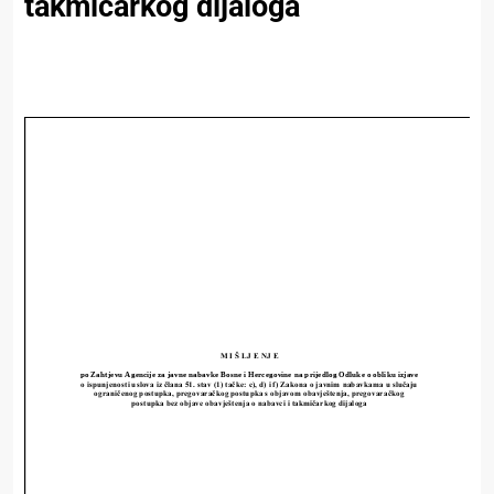
takmičarkog dijaloga