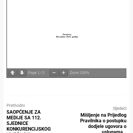
Page
1
/
3
Zoom
100%
Prethodni
Sljedeći
SAOPĆENJE ZA
Mišljenje na Prijedlog
MEDIJE SA 112.
Pravilnika o postupku
SJEDNICE
dodjele ugovora o
KONKURENCIJSKOG
uslugama…