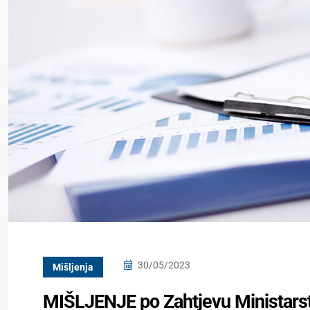
30/05/2023
Mišljenja
MIŠLJENJE po Zahtjevu Ministarstv