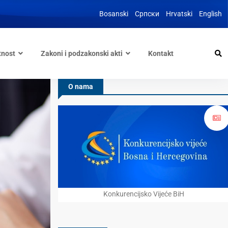
Bosanski
Српски
Hrvatski
English
tnost
Zakoni i podzakonski akti
Kontakt
O nama
Konkurencijsko Vijeće BiH