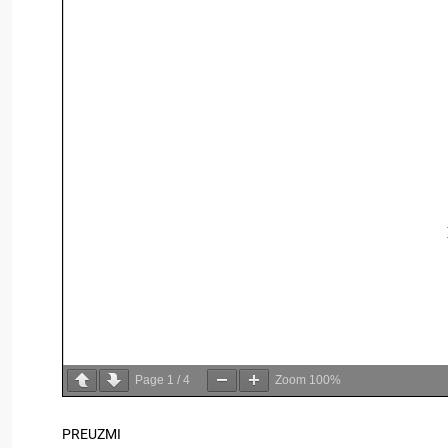
Page
1
/
4
Zoom
100%
PREUZMI