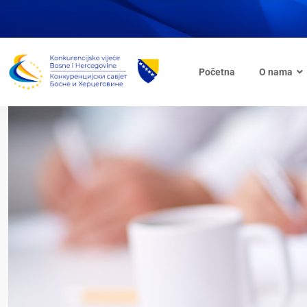
Početna
O nama